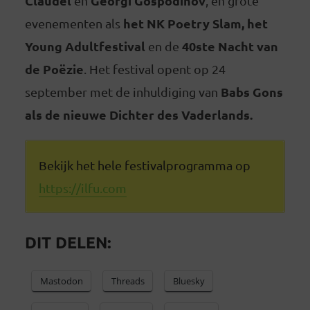
Claudel
Georgi Gospodinov
en
, en grote
het NK Poetry Slam, het
evenementen als
Young Adultfestival
40ste Nacht van
en de
de Poëzie
. Het festival opent op 24
Babs Gons
september met de inhuldiging van
als de nieuwe Dichter des Vaderlands.
Bekijk het hele festivalprogramma op
https://ilfu.com
DIT DELEN:
Mastodon
Threads
Bluesky