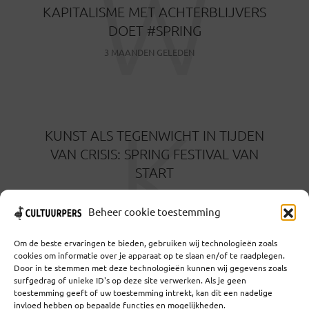
W
KAPITALISME MET ACHTERBLIJVERS
DOET #SPRING
3 MAANDEN GELEDEN
K
KUNST ALS TEGENWICHT IN TIJDEN
VAN CRISIS: SPRING FESTIVAL VAN
START
3 MAANDEN GELEDEN
Beheer cookie toestemming
Om de beste ervaringen te bieden, gebruiken wij technologieën zoals
cookies om informatie over je apparaat op te slaan en/of te raadplegen.
Door in te stemmen met deze technologieën kunnen wij gegevens zoals
surfgedrag of unieke ID's op deze site verwerken. Als je geen
toestemming geeft of uw toestemming intrekt, kan dit een nadelige
Coöperatief Cultureel Persbureau U.A. | Salzburg 29 |
invloed hebben op bepaalde functies en mogelijkheden.