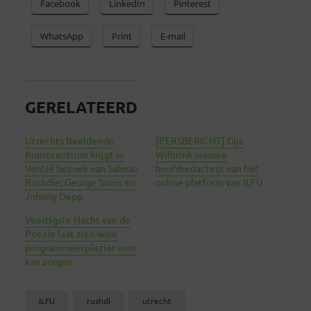
Facebook
LinkedIn
Pinterest
WhatsApp
Print
E-mail
GERELATEERD
Utrechts Beeldende
[PERSBERICHT] Gijs
Kunstcentrum krijgt in
Wilbrink nieuwe
Ventië bezoek van Salman
hoofdredacteur van het
Rushdie, George Soros en
online platform van ILFU
Johnny Depp
Veertigste Nacht van de
Poëzie laat zien waar
programmeerplezier voor
kan zorgen
ILFU
rushdi
utrecht