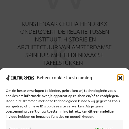
KUNSTENAAR CECILIA HENDRIKX
K
ONDERZOEKT DE RELATIE TUSSEN
INSTITUUT, HISTORIE EN
ARCHITECTUUR VAN AMSTERDAMSE
SPINHUIS MET HEDENDAAGSE
TAFELSTUKKEN
4 JUNI 2025
Beheer cookie toestemming
Om de beste ervaringen te bieden, gebruiken wij technologieën zoals
cookies om informatie over je apparaat op te slaan en/of te raadplegen.
D
Door in te stemmen met deze technologieën kunnen wij gegevens zoals
DE ARTIST-IN-RESIDENCE FELLOWSHIP
surfgedrag of unieke ID's op deze site verwerken. Als je geen
toestemming geeft of uw toestemming intrekt, kan dit een nadelige
BIJ NIAS 2026: MELD JE AAN OF
invloed hebben op bepaalde functies en mogelijkheden.
NOMINEER EEN KUNSTENAAR!