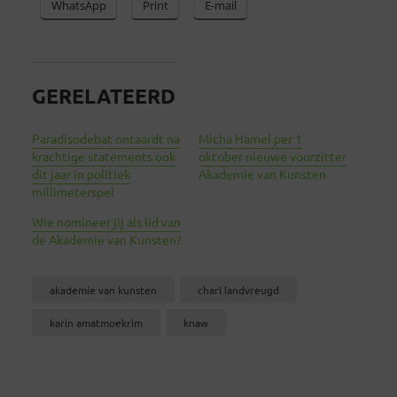
WhatsApp
Print
E-mail
GERELATEERD
Paradisodebat ontaardt na
Micha Hamel per 1
krachtige statements ook
oktober nieuwe voorzitter
dit jaar in politiek
Akademie van Kunsten
millimeterspel
Wie nomineer jij als lid van
de Akademie van Kunsten?
akademie van kunsten
charl landvreugd
karin amatmoekrim
knaw