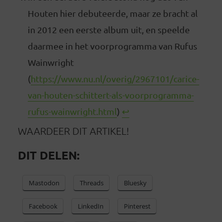
Houten hier debuteerde, maar ze bracht al
in 2012 een eerste album uit, en speelde
daarmee in het voorprogramma van Rufus
Wainwright
(
https://www.nu.nl/overig/2967101/carice-
van-houten-schittert-als-voorprogramma-
rufus-wainwright.html
)
↩︎
WAARDEER DIT ARTIKEL!
DIT DELEN:
Mastodon
Threads
Bluesky
Facebook
LinkedIn
Pinterest