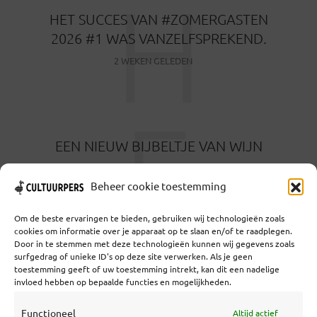
H
HET SUCCES VAN #ZOMERGASTEN
2026 #1 WAS VANZELFSPREKEND.
2 WEKEN GELEDEN
E
EEN NIEUW BIJBELTJE VAN WIJN
1 MAAND GELEDEN
Beheer cookie toestemming
Om de beste ervaringen te bieden, gebruiken wij technologieën zoals
cookies om informatie over je apparaat op te slaan en/of te raadplegen.
Door in te stemmen met deze technologieën kunnen wij gegevens zoals
surfgedrag of unieke ID's op deze site verwerken. Als je geen
toestemming geeft of uw toestemming intrekt, kan dit een nadelige
Coöperatief Cultureel Persbureau U.A. | Salzburg 29 |
invloed hebben op bepaalde functies en mogelijkheden.
3524KS Utrecht | KvK: 55573592 |Btw:
NL851769731B01 | Bank: NL92 TRIO 0254 7521 01
Functioneel
Altijd actief