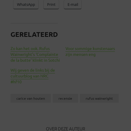
WhatsApp
Print
E-mail
GERELATEERD
Zo kan het ook. Rufus
Voor sommige kunstenaars
Wainwright’s ‘Complainte
zijn mensen eng
de la butte’ klinkt in Sotchi
Wij geven de links bij de
cultuurblog van NRC
#hf10
carice van houten
recensie
rufus wainwright
OVER DEZE AUTEUR