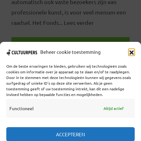
automatisch ook vaste bezoekers zijn van
professionele kunst, is voor veel mensen een
raadsel. Het Fonds... Lees verder
LEES VERDER
Beheer cookie toestemming
Om de beste ervaringen te bieden, gebruiken wij technologieën zoals
cookies om informatie over je apparaat op te slaan en/of te raadplegen.
Door in te stemmen met deze technologieën kunnen wij gegevens zoals
surfgedrag of unieke ID's op deze site verwerken. Als je geen
toestemming geeft of uw toestemming intrekt, kan dit een nadelige
Coöperatief Cultureel Persbureau U.A. | Salzburg 29 |
invloed hebben op bepaalde functies en mogelijkheden.
3524KS Utrecht | KvK: 55573592 |Btw:
NL851769731B01 | Bank: NL92 TRIO 0254 7521 01
Functioneel
Altijd actief
Samenwerken
ACCEPTEREN
Statuten