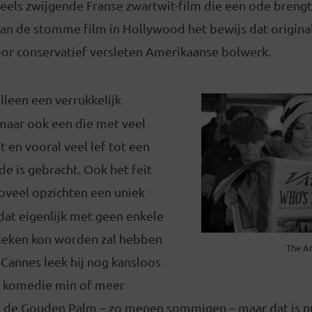
eels zwijgende Franse zwartwit-film die een ode brengt
van de stomme film in Hollywood het bewijs dat originali
voor conservatief versleten Amerikaanse bolwerk.
alleen een verrukkelijk
maar ook een die met veel
t en vooral veel lef tot een
de is gebracht. Ook het feit
oveel opzichten een uniek
dat eigenlijk met geen enkele
leken kon worden zal hebben
The Ar
Cannes leek hij nog kansloos
n komedie min of meer
an de Gouden Palm – zo menen sommigen – maar dat is n