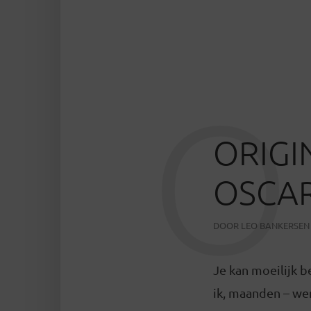
O
ORIGI
OSCAR
DOOR
LEO BANKERSEN
Je kan moeilijk b
ik, maanden – w