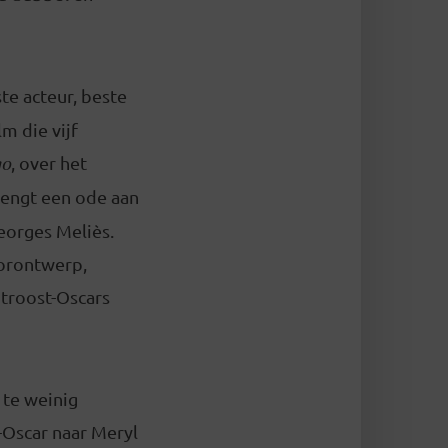
te acteur, beste
m die vijf
go
, over het
engt een ode aan
eorges Meliès.
corontwerp,
 troost-Oscars
 te weinig
e-Oscar naar Meryl