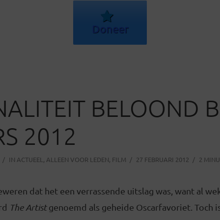
Doneer
NALITEIT BELOOND B
S 2012
IN
ACTUEEL
,
ALLEEN VOOR LEDEN
,
FILM
27 FEBRUARI 2012
2 MINU
eweren dat het een verrassende uitslag was, want al we
erd
The Artist
genoemd als geheide Oscarfavoriet. Toch i