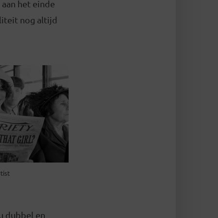
 aan het einde
teit nog altijd
tist
u dubbel en