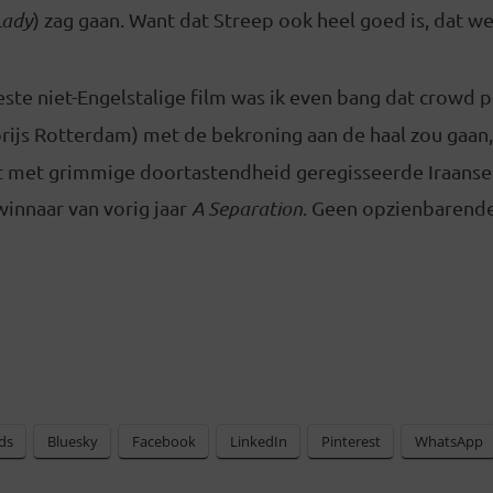
Lady
) zag gaan. Want dat Streep ook heel goed is, dat w
este niet-Engelstalige film was ik even bang dat crowd 
rijs Rotterdam) met de bekroning aan de haal zou gaan,
t met grimmige doortastendheid geregisseerde Iraans
innaar van vorig jaar
A Separation
. Geen opzienbarende
ds
Bluesky
Facebook
LinkedIn
Pinterest
WhatsApp