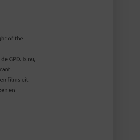
ght of the
 de GPD. Is nu,
rant.
en films uit
ken en