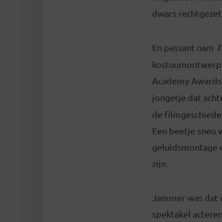
dwars rechtgezet
En passant nam
T
kostuumontwerp e
Academy Awards s
jongetje dat acht
de filmgeschieden
Een beetje sneu v
geluidsmontage en
zijn.
Jammer was dat d
spektakel acteren