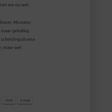
eten we nu wel.
pleaser
Monsieur
 maar gelukkig
e scheidingsdrama
, maar wel
Print
E-mail