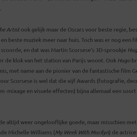
.
he Artist
ook gelijk maar de Oscars voor beste regie, bes
n beste muziek meer naar huis. Toch was er nog een fil
coorde, en dat was Martin Scorsese’s 3D-sprookje
Hu
er de klok van het station van Parijs woont. Ook
Hugo
br
is, met name aan de pionier van de fantastische film G
oor Scorsese is wel dat die vijf Awards (fotografie, de
 -mixage en visuele effecten) bijna allemaal een soort
e altijd weer ongelooflijke goede, maar misschien met
de Michelle Williams (
My Week With Marilyn
) de actric