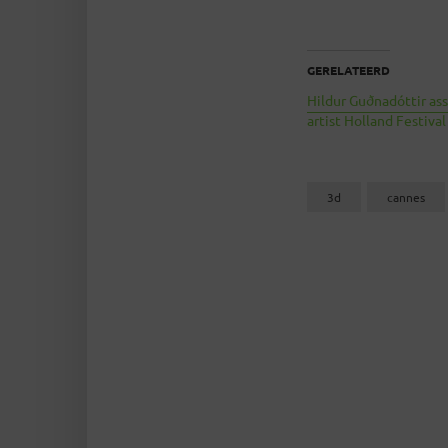
GERELATEERD
Hildur Guðnadóttir as
artist Holland Festiva
3d
cannes