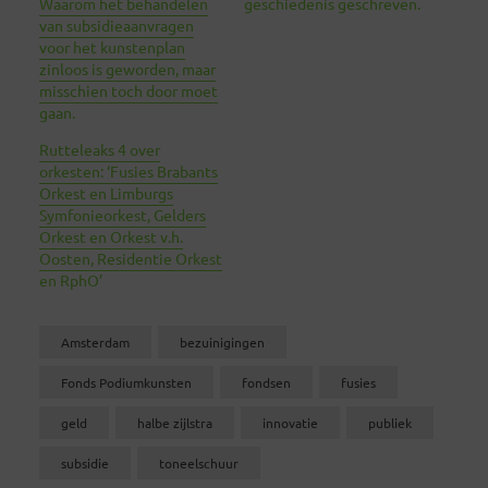
Waarom het behandelen
geschiedenis geschreven.
van subsidieaanvragen
voor het kunstenplan
zinloos is geworden, maar
misschien toch door moet
gaan.
Rutteleaks 4 over
orkesten: ‘Fusies Brabants
Orkest en Limburgs
Symfonieorkest, Gelders
Orkest en Orkest v.h.
Oosten, Residentie Orkest
en RphO’
Amsterdam
bezuinigingen
Fonds Podiumkunsten
fondsen
fusies
geld
halbe zijlstra
innovatie
publiek
subsidie
toneelschuur