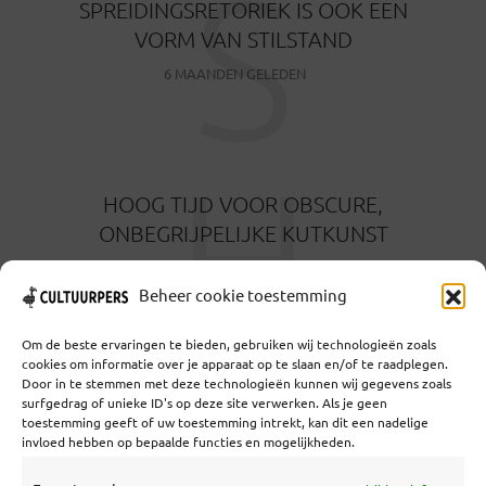
S
SPREIDINGSRETORIEK IS OOK EEN
VORM VAN STILSTAND
6 MAANDEN GELEDEN
H
HOOG TIJD VOOR OBSCURE,
ONBEGRIJPELIJKE KUTKUNST
6 MAANDEN GELEDEN
Beheer cookie toestemming
Om de beste ervaringen te bieden, gebruiken wij technologieën zoals
cookies om informatie over je apparaat op te slaan en/of te raadplegen.
Door in te stemmen met deze technologieën kunnen wij gegevens zoals
surfgedrag of unieke ID's op deze site verwerken. Als je geen
toestemming geeft of uw toestemming intrekt, kan dit een nadelige
Coöperatief Cultureel Persbureau U.A. | Salzburg 29 |
invloed hebben op bepaalde functies en mogelijkheden.
3524KS Utrecht | KvK: 55573592 |Btw:
NL851769731B01 | Bank: NL92 TRIO 0254 7521 01