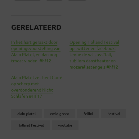
GERELATEERD
In het hart geraakt door
Opening Holland Festival
openingsvoorstelling van
op twitter en facebook:
Alain Platel, en dan nog
tenue de wtf, ns-#fail,
troost vinden. #hf12
subliem danstheater en
mozarellastengels #hf12
Alain Platel zet heel Carré
op scherp met
overdonderend Nicht
Schlafen #HF17
alain platel
emio greco
fellini
Festival
Holland Festival
youtube