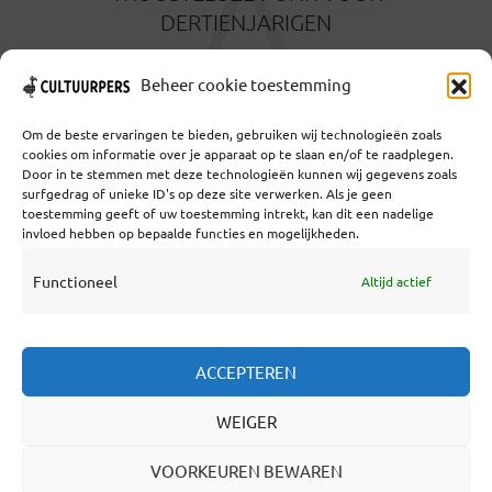
A
DERTIENJARIGEN
5 MAANDEN GELEDEN
Beheer cookie toestemming
Om de beste ervaringen te bieden, gebruiken wij technologieën zoals
cookies om informatie over je apparaat op te slaan en/of te raadplegen.
Door in te stemmen met deze technologieën kunnen wij gegevens zoals
surfgedrag of unieke ID's op deze site verwerken. Als je geen
toestemming geeft of uw toestemming intrekt, kan dit een nadelige
Coöperatief Cultureel Persbureau U.A. | Salzburg 29 |
invloed hebben op bepaalde functies en mogelijkheden.
3524KS Utrecht | KvK: 55573592 |Btw:
NL851769731B01 | Bank: NL92 TRIO 0254 7521 01
Functioneel
Altijd actief
Samenwerken
ACCEPTEREN
Statuten
WEIGER
Redactiestatuut
Over Ons
VOORKEUREN BEWAREN