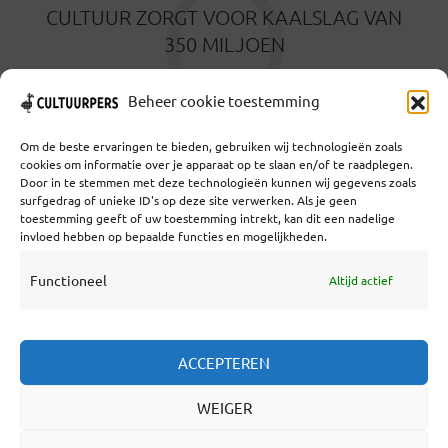
O
CULTUUR ZORGT VOOR KAALSLAG VAN
350 MILJOEN
11 SEPTEMBER 2024
Beheer cookie toestemming
Om de beste ervaringen te bieden, gebruiken wij technologieën zoals
cookies om informatie over je apparaat op te slaan en/of te raadplegen.
Door in te stemmen met deze technologieën kunnen wij gegevens zoals
surfgedrag of unieke ID's op deze site verwerken. Als je geen
toestemming geeft of uw toestemming intrekt, kan dit een nadelige
Coöperatief Cultureel Persbureau U.A. | Salzburg 29 |
invloed hebben op bepaalde functies en mogelijkheden.
3524KS Utrecht | KvK: 55573592 |Btw:
NL851769731B01 | Bank: NL92 TRIO 0254 7521 01
Functioneel
Altijd actief
Samenwerken
ACCEPTEREN
Statuten
WEIGER
Redactiestatuut
Over Ons