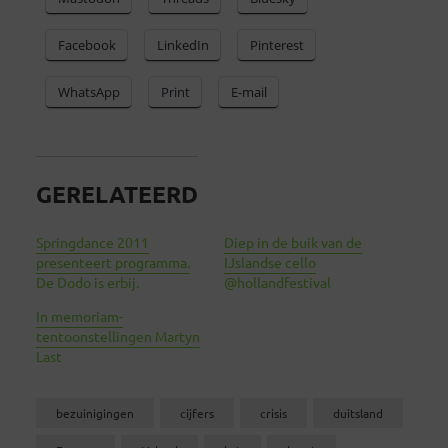
Facebook
LinkedIn
Pinterest
WhatsApp
Print
E-mail
GERELATEERD
Springdance 2011
Diep in de buik van de
presenteert programma.
IJslandse cello
De Dodo is erbij.
@hollandfestival
In memoriam-
tentoonstellingen Martyn
Last
bezuinigingen
cijfers
crisis
duitsland