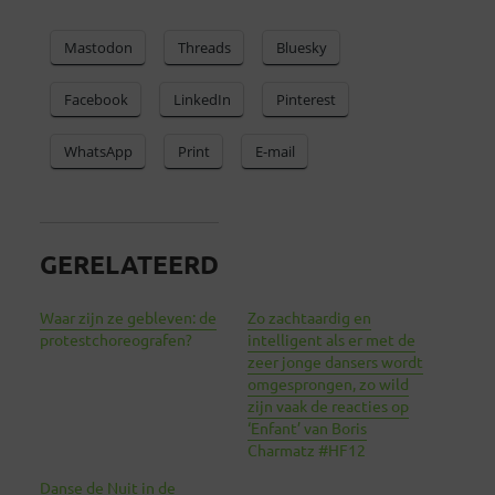
Mastodon
Threads
Bluesky
Facebook
LinkedIn
Pinterest
WhatsApp
Print
E-mail
GERELATEERD
Waar zijn ze gebleven: de
Zo zachtaardig en
protestchoreografen?
intelligent als er met de
zeer jonge dansers wordt
omgesprongen, zo wild
zijn vaak de reacties op
‘Enfant’ van Boris
Charmatz #HF12
Danse de Nuit in de