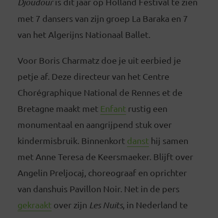
Djoudour
is dit jaar op Holland Festival te zien
met 7 dansers van zijn groep La Baraka en 7
van het Algerijns Nationaal Ballet.
Voor Boris Charmatz doe je uit eerbied je
petje af. Deze directeur van het Centre
Chorégraphique National de Rennes et de
Bretagne maakt met
Enfant
rustig een
monumentaal en aangrijpend stuk over
kindermisbruik. Binnenkort
danst
hij samen
met Anne Teresa de Keersmaeker. Blijft over
Angelin Preljocaj, choreograaf en oprichter
van danshuis Pavillon Noir. Net in de pers
gekraakt
over zijn
Les Nuits
, in Nederland te