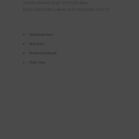
3524KS Utrecht | KvK: 55573592 |Btw:
NL851769731B01 | Bank: NL92 TRIO 0254 7521 01
Samenwerken
Statuten
Redactiestatuut
Over Ons