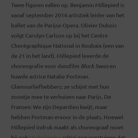
Twee figuren vallen op. Benjamin Millepied is
vanaf september 2014 artistiek leider van het
ballet van de Parijse Opera. Olivier Dubois
volgt Carolyn Carlson op bij het Centre
Chorégraphique National in Roubaix (een van
de 21 in het land). Millepied leverde de
choreografie voor dansfilm
Black Swan
en
huwde actrice Natalie Portman.
Glamourliefhebbers: ze schijnt met hun
zoontje mee te verhuizen naar Parijs. De
Fransen: We zijn Depardieu kwijt, maar
hebben Portman ervoor in de plaats. Hoewel
Millepied indruk maakt als choreograaf moet
hij ook
Nederlandse
critici nog overtuigen dat