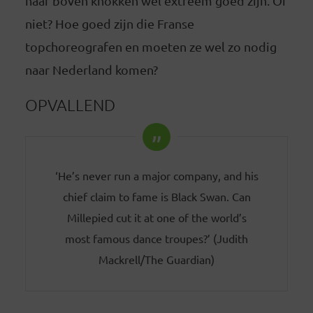
naar boven knokken wel extreem goed zijn. Of
niet? Hoe goed zijn die Franse
topchoreografen en moeten ze wel zo nodig
naar Nederland komen?
OPVALLEND
‘He’s never run a major company, and his
chief claim to fame is Black Swan. Can
Millepied cut it at one of the world’s
most famous dance troupes?’ (Judith
Mackrell/The Guardian)