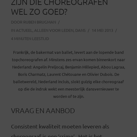
ZIJN DIE CHOREOGRAFEN
WEL ZO GOED?
DOOR
RUBEN BRUGMAN
IN
ACTUEEL
,
ALLEEN VOOR LEDEN
,
DANS
14 MEI 2013
4 MINUTEN LEESTIJD
Frankrijk, de bakermat van ballet, levert aan de lopende band
topchoreografen af. Minstens zes ervan komen binnenkort naar
Nederland:
Angelin Preljocaj, Benjamin Millepied, Abou Lagraa,
Boris Charmatz, Laurent Chétouane en Olivier Dubois. De
balletwereld, Nederland incluis, slokt gulzig elke choreograaf
op die de indruk wekt een meesterlijk dansvernieuwer te
worden of te zijn.
VRAAG EN AANBOD
Consistent kwaliteit moeten leveren als
choreograaf is een ‘crime’ . Het is het