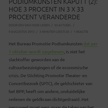
PODIUMKUNSTEN KAPUTT (2):
HOE 3 PROCENT IN 3 X 33
PROCENT VERANDERDE
DOOR
EEN VAN ONZE LEDEN
IN
ACTUEEL
9 AUGUSTUS 2013
3 MINUTEN LEESTIJD
1 REACTIE
Het Bureau Promotie Podiumkunsten
dat per
1 oktober wordt opgeheven
, is niet het
slachtoffer geworden van de
cultuurbezuinigingen of de economische
crisis. De Stichting Promotie Theater- en
Concertbezoek (SPTC), de geldschieter van
het BPP, heeft om andere, onduidelijke
redenen de geldkraan dichtgedraaid.
Het
personeel moet weg, maar de taken van het