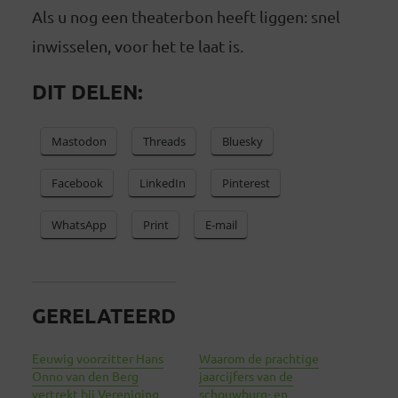
Als u nog een theaterbon heeft liggen: snel
inwisselen, voor het te laat is.
DIT DELEN:
Mastodon
Threads
Bluesky
Facebook
LinkedIn
Pinterest
WhatsApp
Print
E-mail
GERELATEERD
Eeuwig voorzitter Hans
Waarom de prachtige
Onno van den Berg
jaarcijfers van de
vertrekt bij Vereniging
schouwburg- en