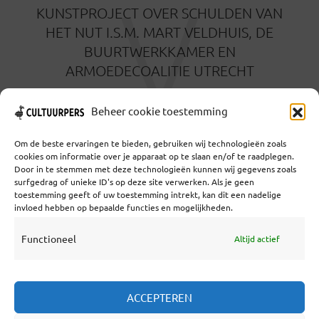
V
KUNSTPROJECT OVER SCHULDEN VAN
HET NUT I.S.M. MART VELDHUIS, DE
BUURTWERKKAMER EN
ARMOEDECOALITIE UTRECHT
20 OKTOBER 2023
Beheer cookie toestemming
Om de beste ervaringen te bieden, gebruiken wij technologieën zoals
cookies om informatie over je apparaat op te slaan en/of te raadplegen.
Door in te stemmen met deze technologieën kunnen wij gegevens zoals
surfgedrag of unieke ID's op deze site verwerken. Als je geen
toestemming geeft of uw toestemming intrekt, kan dit een nadelige
Coöperatief Cultureel Persbureau U.A. | Salzburg 29 |
invloed hebben op bepaalde functies en mogelijkheden.
3524KS Utrecht | KvK: 55573592 |Btw:
NL851769731B01 | Bank: NL92 TRIO 0254 7521 01
Functioneel
Altijd actief
Samenwerken
ACCEPTEREN
Statuten