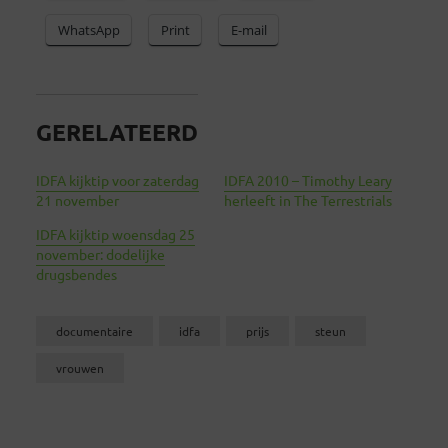
WhatsApp
Print
E-mail
GERELATEERD
IDFA kijktip voor zaterdag
IDFA 2010 – Timothy Leary
21 november
herleeft in The Terrestrials
IDFA kijktip woensdag 25
november: dodelijke
drugsbendes
documentaire
idfa
prijs
steun
vrouwen