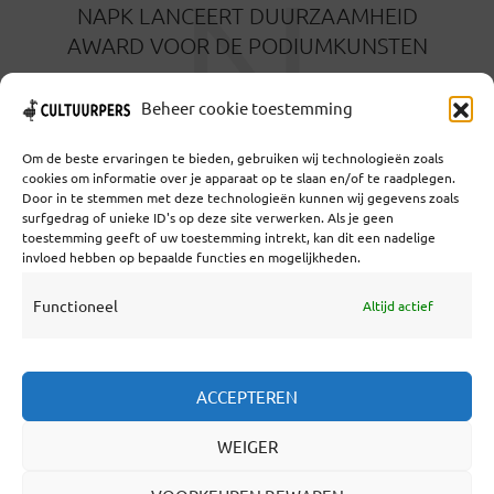
N
NAPK LANCEERT DUURZAAMHEID
AWARD VOOR DE PODIUMKUNSTEN
5 SEPTEMBER 2024
Beheer cookie toestemming
Om de beste ervaringen te bieden, gebruiken wij technologieën zoals
cookies om informatie over je apparaat op te slaan en/of te raadplegen.
Door in te stemmen met deze technologieën kunnen wij gegevens zoals
surfgedrag of unieke ID's op deze site verwerken. Als je geen
toestemming geeft of uw toestemming intrekt, kan dit een nadelige
Coöperatief Cultureel Persbureau U.A. | Salzburg 29 |
invloed hebben op bepaalde functies en mogelijkheden.
3524KS Utrecht | KvK: 55573592 |Btw:
NL851769731B01 | Bank: NL92 TRIO 0254 7521 01
Functioneel
Altijd actief
Samenwerken
ACCEPTEREN
Statuten
WEIGER
Redactiestatuut
Over Ons