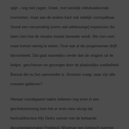
spijt – nog niet zagen. Uniek, met tamelijk indrukwekkende
momenten, maar aan de andere kant ook redelijk voorspelbaar.
Vooral een verzameling (soms wat willekeurige) impressies die
laten zien hoe de situatie steeds benarder wordt. We zien veel,
maar komen weinig te weten. Over wat al die jongemannen drijft
bijvoorbeeld. Dat gaat nauwelijks verder dan de slogans uit de
liedjes, geschreven en gezongen door de plaatselijke voetbalheld
Bassat die nu hun aanvoerder is. Grootste vraag: waar zijn alle
vrouwen gebleven?
Hieraan voorafgaand raakte iedereen nog even in een
giechelstemming toen het er even naar uitzag dat
festivaldirecteur Ally Derks samen met de befaande
documentairemaker Frederick Wiseman een komisch nummer