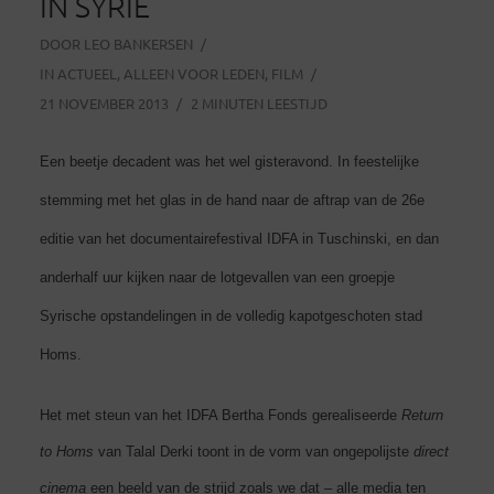
IN SYRIË
DOOR
LEO BANKERSEN
IN
ACTUEEL
,
ALLEEN VOOR LEDEN
,
FILM
21 NOVEMBER 2013
2 MINUTEN LEESTIJD
Een beetje decadent was het wel gisteravond. In feestelijke
stemming met het glas in de hand naar de aftrap van de 26e
editie van het documentairefestival IDFA in Tuschinski, en dan
anderhalf uur kijken naar de lotgevallen van een groepje
Syrische opstandelingen in de volledig kapotgeschoten stad
Homs.
Het met steun van het IDFA Bertha Fonds gerealiseerde
Return
to Homs
van Talal Derki toont in de vorm van ongepolijste
direct
cinema
een beeld van de strijd zoals we dat – alle media ten