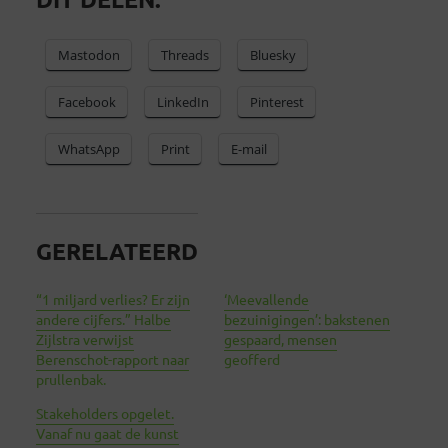
Mastodon
Threads
Bluesky
Facebook
LinkedIn
Pinterest
WhatsApp
Print
E-mail
GERELATEERD
“1 miljard verlies? Er zijn
‘Meevallende
andere cijfers.” Halbe
bezuinigingen’: bakstenen
Zijlstra verwijst
gespaard, mensen
Berenschot-rapport naar
geofferd
prullenbak.
Stakeholders opgelet.
Vanaf nu gaat de kunst