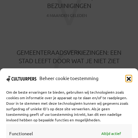
V
BEZUINIGINGEN
4 MAANDEN GELEDEN
G
GEMEENTERAADSVERKIEZINGEN: EEN
STAD LEEFT DOOR WAT JE NIET ZIET
5 MAANDEN GELEDEN
Beheer cookie toestemming
Om de beste ervaringen te bieden, gebruiken wij technologieën zoals
cookies om informatie over je apparaat op te slaan en/of te raadplegen.
Door in te stemmen met deze technologieën kunnen wij gegevens zoals
surfgedrag of unieke ID's op deze site verwerken. Als je geen
toestemming geeft of uw toestemming intrekt, kan dit een nadelige
Coöperatief Cultureel Persbureau U.A. | Salzburg 29 |
invloed hebben op bepaalde functies en mogelijkheden.
3524KS Utrecht | KvK: 55573592 |Btw:
NL851769731B01 | Bank: NL92 TRIO 0254 7521 01
Functioneel
Altijd actief