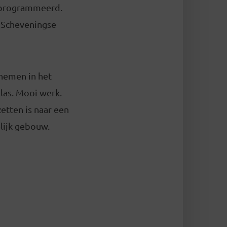
eprogrammeerd.
e Scheveningse
 nemen in het
las. Mooi werk.
etten is naar een
elijk gebouw.