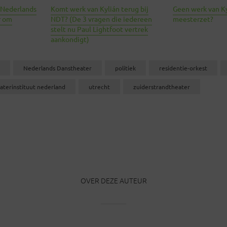
r Nederlands
Komt werk van Kylián terug bij
Geen werk van Ky
r om
NDT? (De 3 vragen die iedereen
meesterzet?
stelt nu Paul Lightfoot vertrek
aankondigt)
Nederlands Danstheater
politiek
residentie-orkest
aterinstituut nederland
utrecht
zuiderstrandtheater
OVER DEZE AUTEUR