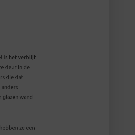
 is het verblijf
re deur in de
rs die dat
s anders
en glazen wand
m hebben ze een