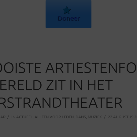
Doneer
OISTE ARTIESTENF
ERELD ZIT IN HET
ERSTRANDTHEATER
AAP
IN
ACTUEEL
,
ALLEEN VOOR LEDEN
,
DANS
,
MUZIEK
22 AUGUSTUS 2