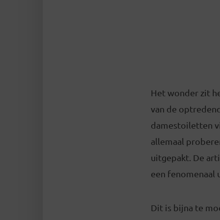
Het wonder zit hem
van de optredende
damestoiletten v
allemaal proberen
uitgepakt. De art
een fenomenaal u
Dit is bijna te m