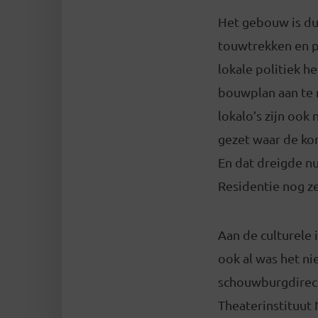
Het gebouw is du
touwtrekken en p
lokale politiek h
bouwplan aan te 
lokalo’s zijn ook 
gezet waar de ko
En dat dreigde n
Residentie nog ze
Aan de culturele
ook al was het ni
schouwburgdirecte
Theaterinstituut