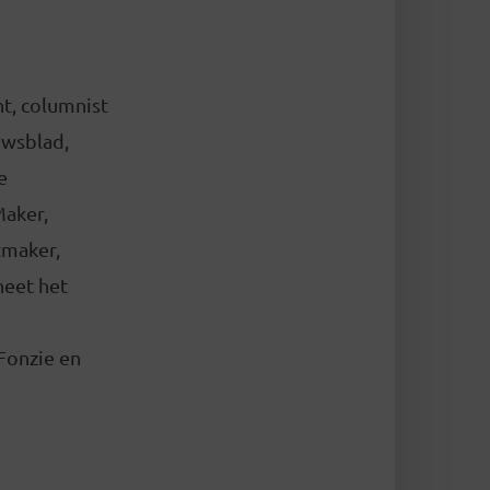
nt, columnist
uwsblad,
e
Maker,
tmaker,
heet het
Fonzie en