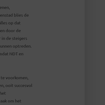
enen,
enstad blies de
alles op dat
ten door de
r in de steigers
kunnen optreden.
omdat NDT en
e te voorkomen,
en, ooit succesvol
 het
taak om het