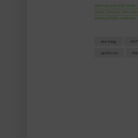
Vertrek zakelijk leide
Dans Theater Van Lee
persoonlijke redenen
den haag
NDT
spuiforum
the