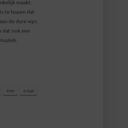
nkelijk maakt.
is te hopen dat
 aan de dure vips
om dat ook een
 muziek.
Print
E-mail