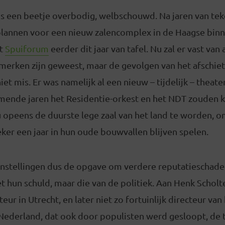
s een beetje overbodig, welbschouwd. Na jaren van tek
lannen voor een nieuw zalencomplex in de Haagse binn
et
Spuiforum
eerder dit jaar van tafel. Nu zal er vast van 
merken zijn geweest, maar de gevolgen van het afschie
niet mis. Er was namelijk al een nieuw – tijdelijk – theate
mende jaren het Residentie-orkest en het NDT zouden 
u opeens de duurste lege zaal van het land te worden, 
ker een jaar in hun oude bouwvallen blijven spelen.
 instellingen dus de opgave om verdere reputatieschad
et hun schuld, maar die van de politiek. Aan Henk Scholt
ur in Utrecht, en later niet zo fortuinlijk directeur van
 Nederland, dat ook door populisten werd gesloopt, de 