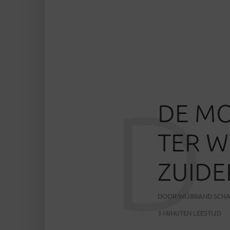
D
DE MO
TER W
ZUID
DOOR
WIJBRAND SCH
3 MINUTEN LEESTIJD