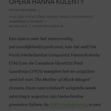
OPERA HANNA KULENTY
DOOR
THEA DERKS
IN
ALLEEN VOOR LEDEN
,
MUZIEK
,
OPERA
,
PODIUMKUNST
,
WAARDEER & DONEER!
30 JULI 2016
4 MINUTEN LEESTIJD
Een opera over het meervoudig
persoonlijkheidssyndroom, kan dat wel? De
Pools-Nederlandse componist Hanna Kulenty
(1961) en de Canadese librettist Paul
Goodman (1955) waagden het en oogstten
veel lof met
The Mother of Black-Winged
Dreams
. Deze opera beleeft volgende week
zaterdag 6 augustus zijn Nederlandse
première tijdens de
NJO Muziekzomer
, in een