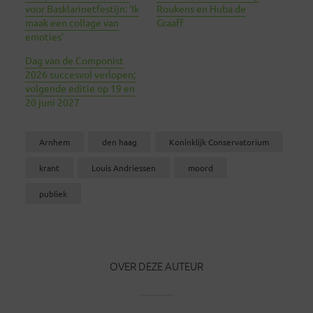
voor Basklarinetfestijn: ‘Ik
Roukens en Huba de
maak een collage van
Graaff
emoties’
Dag van de Componist
2026 succesvol verlopen;
volgende editie op 19 en
20 juni 2027
Arnhem
den haag
Koninklijk Conservatorium
krant
Louis Andriessen
moord
publiek
OVER DEZE AUTEUR