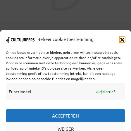
Coöperatief Cultureel Persbureau U.A. | Salzburg 29 |
Beheer cookie toestemming
3524KS Utrecht | KvK: 55573592 |Btw:
NL851769731B01 | Bank: NL92 TRIO 0254 7521 01
Om de beste ervaringen te bieden, gebruiken wij technologieën zoals
cookies om informatie over je apparaat op te slaan en/of te raadplegen.
Door in te stemmen met deze technologieën kunnen wij gegevens zoals
surfgedrag of unieke ID's op deze site verwerken. Als je geen
Samenwerken
toestemming geeft of uw toestemming intrekt, kan dit een nadelige
invloed hebben op bepaalde functies en mogelijkheden.
Statuten
Redactiestatuut
Functioneel
Altijd actief
Over Ons
ACCEPTEREN
WEIGER