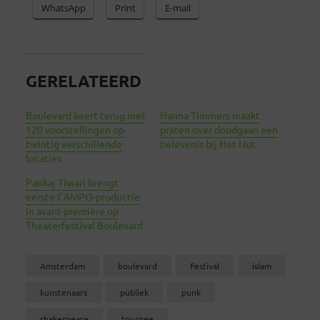
WhatsApp
Print
E-mail
GERELATEERD
Boulevard keert terug met
Hanna Timmers maakt
120 voorstellingen op
praten over doodgaan een
twintig verschillende
belevenis bij Het Nut
locaties
Pankaj Tiwari brengt
eerste CAMPO-productie
in avant-première op
Theaterfestival Boulevard
Amsterdam
boulevard
Festival
islam
kunstenaars
publiek
punk
shakespeare
tournee