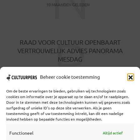
10 MAANDEN GELEDEN
R
RAAD VOOR CULTUUR OPENBAART
VERTROUWELIJK ADVIES PANORAMA
MESDAG
11 MAANDEN GELEDEN
Beheer cookie toestemming
Om de beste ervaringen te bieden, gebruiken wij technologieën zoals
cookies om informatie over je apparaat op te slaan en/of te raadplegen.
Door in te stemmen met deze technologieën kunnen wij gegevens zoals
surfgedrag of unieke ID's op deze site verwerken. Als je geen
toestemming geeft of uw toestemming intrekt, kan dit een nadelige
Coöperatief Cultureel Persbureau U.A. | Salzburg 29 |
invloed hebben op bepaalde functies en mogelijkheden.
3524KS Utrecht | KvK: 55573592 |Btw:
NL851769731B01 | Bank: NL92 TRIO 0254 7521 01
Functioneel
Altijd actief