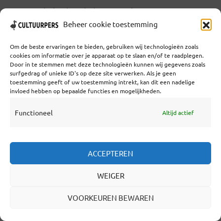
Door de kuchende kettingroker met zijn
Beheer cookie toestemming
trenchcoat in die Haagse parkeergarage. Zit er
een groter plan achter. Waar we weer niks van
Om de beste ervaringen te bieden, gebruiken wij technologieën zoals
cookies om informatie over je apparaat op te slaan en/of te raadplegen.
weten, maar dat op 23 mei duidelijk wordt.
Door in te stemmen met deze technologieën kunnen wij gegevens zoals
surfgedrag of unieke ID's op deze site verwerken. Als je geen
Het zij zo. Tot die tijd kunnen wij niet anders
toestemming geeft of uw toestemming intrekt, kan dit een nadelige
invloed hebben op bepaalde functies en mogelijkheden.
doen dan slaafs opschrijven wat het kuchend
orakel ons toehoest. Welnu: We wisten al dat
Functioneel
Altijd actief
dat wachtjaar 2013 was afgeschaft, nu weten...
Lees verder
ACCEPTEREN
WEIGER
LEES VERDER
VOORKEUREN BEWAREN