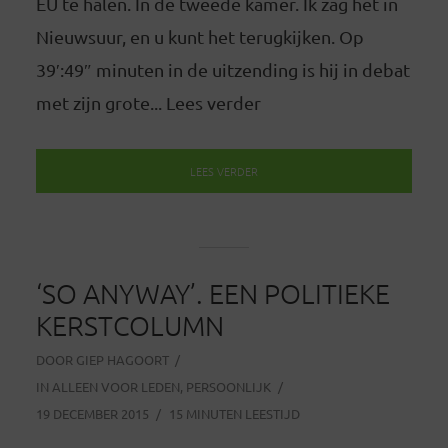
EU te halen. In de tweede kamer. Ik zag het in
Nieuwsuur, en u kunt het terugkijken. Op
39′:49″ minuten in de uitzending is hij in debat
met zijn grote... Lees verder
LEES VERDER
‘SO ANYWAY’. EEN POLITIEKE
KERSTCOLUMN
DOOR
GIEP HAGOORT
IN
ALLEEN VOOR LEDEN
,
PERSOONLIJK
19 DECEMBER 2015
15 MINUTEN LEESTIJD