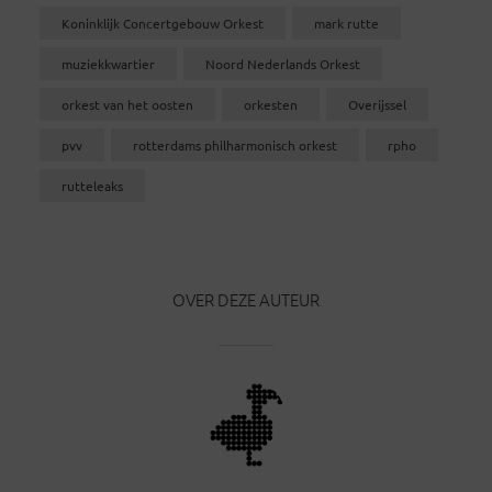
Koninklijk Concertgebouw Orkest
mark rutte
muziekkwartier
Noord Nederlands Orkest
orkest van het oosten
orkesten
Overijssel
pvv
rotterdams philharmonisch orkest
rpho
rutteleaks
OVER DEZE AUTEUR