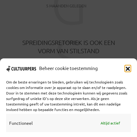
G
5 MAANDEN GELEDEN
S
SPREIDINGSRETORIEK IS OOK EEN
VORM VAN STILSTAND
6 MAANDEN GELEDEN
Beheer cookie toestemming
Om de beste ervaringen te bieden, gebruiken wij technologieën zoals
cookies om informatie over je apparaat op te slaan en/of te raadplegen.
Door in te stemmen met deze technologieën kunnen wij gegevens zoals
surfgedrag of unieke ID's op deze site verwerken. Als je geen
toestemming geeft of uw toestemming intrekt, kan dit een nadelige
Coöperatief Cultureel Persbureau U.A. | Salzburg 29 |
invloed hebben op bepaalde functies en mogelijkheden.
3524KS Utrecht | KvK: 55573592 |Btw:
NL851769731B01 | Bank: NL92 TRIO 0254 7521 01
Functioneel
Altijd actief