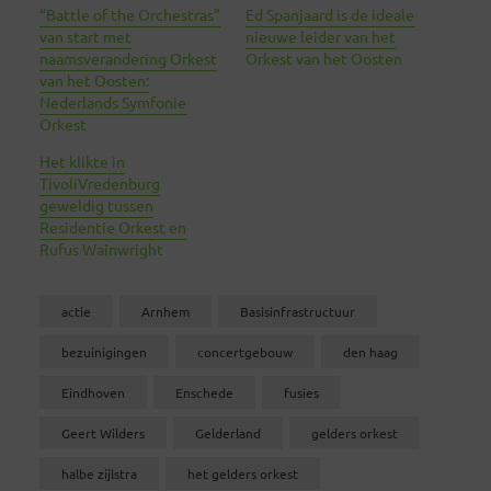
“Battle of the Orchestras”
Ed Spanjaard is de ideale
van start met
nieuwe leider van het
naamsverandering Orkest
Orkest van het Oosten
van het Oosten:
Nederlands Symfonie
Orkest
Het klikte in
TivoliVredenburg
geweldig tussen
Residentie Orkest en
Rufus Wainwright
actie
Arnhem
Basisinfrastructuur
bezuinigingen
concertgebouw
den haag
Eindhoven
Enschede
fusies
Geert Wilders
Gelderland
gelders orkest
halbe zijlstra
het gelders orkest