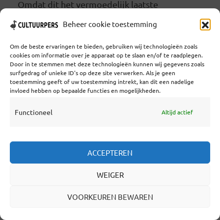
Omdat dit het vermoedelijk laatste
begrotingsjaar is van D66-cultuurminister Van
Beheer cookie toestemming
Engelshoven, benadrukt het persbericht
Om de beste ervaringen te bieden, gebruiken wij technologieën zoals
nogmaals dat er in haar ambtsperiode nu in
cookies om informatie over je apparaat op te slaan en/of te raadplegen.
Door in te stemmen met deze technologieën kunnen wij gegevens zoals
totaal 95 miljoen extra is gekomen op de
surfgedrag of unieke ID's op deze site verwerken. Als je geen
toestemming geeft of uw toestemming intrekt, kan dit een nadelige
cultuurbegroting. Het is nog te vroeg om
invloed hebben op bepaalde functies en mogelijkheden.
verregaande conclusies te trekken.
Functioneel
Altijd actief
LEES VERDER
ACCEPTEREN
WEIGER
DE TWEEDE KAMER ZAL DE
VOORKEUREN BEWAREN
RAMP VOOR DE CULTUUR