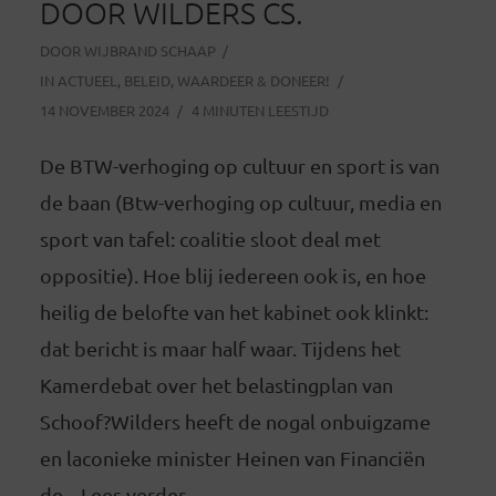
DOOR WILDERS CS.
DOOR
WIJBRAND SCHAAP
IN
ACTUEEL
,
BELEID
,
WAARDEER & DONEER!
14 NOVEMBER 2024
4 MINUTEN LEESTIJD
De BTW-verhoging op cultuur en sport is van
de baan (Btw-verhoging op cultuur, media en
sport van tafel: coalitie sloot deal met
oppositie). Hoe blij iedereen ook is, en hoe
heilig de belofte van het kabinet ook klinkt:
dat bericht is maar half waar. Tijdens het
Kamerdebat over het belastingplan van
Schoof?Wilders heeft de nogal onbuigzame
en laconieke minister Heinen van Financiën
de... Lees verder