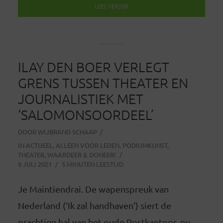
LEES VERDER
ILAY DEN BOER VERLEGT
GRENS TUSSEN THEATER EN
JOURNALISTIEK MET
‘SALOMONSOORDEEL’
DOOR
WIJBRAND SCHAAP
IN
ACTUEEL
,
ALLEEN VOOR LEDEN
,
PODIUMKUNST
,
THEATER
,
WAARDEER & DONEER!
9 JULI 2021
5 MINUTEN LEESTIJD
Je Maintiendrai. De wapenspreuk van
Nederland (‘Ik zal handhaven’) siert de
prachtige hal van het oude Postkantoor, nu