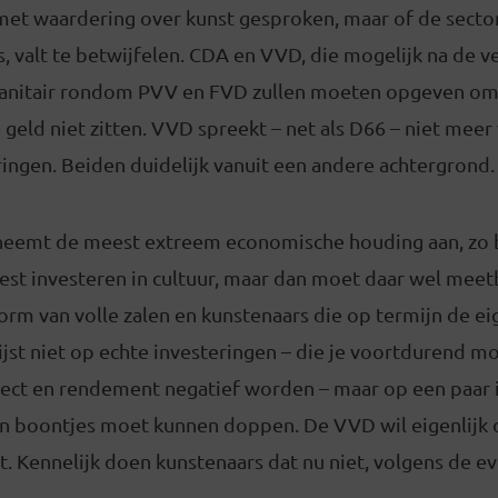
r met waardering over kunst gesproken, maar of de sect
, valt te betwijfelen. CDA en VVD, die mogelijk na de v
anitair rondom PVV en FVD zullen moeten opgeven om
a geld niet zitten. VVD spreekt – net als D66 – niet meer
ingen. Beiden duidelijk vanuit een andere achtergrond.
i neemt de meest extreem economische houding aan, zo b
 best investeren in cultuur, maar dan moet daar wel me
orm van volle zalen en kunstenaars die op termijn de e
st niet op echte investeringen – die je voortdurend mo
ect en rendement negatief worden – maar op een paar i
en boontjes moet kunnen doppen. De VVD wil eigenlijk d
rt. Kennelijk doen kunstenaars dat nu niet, volgens de 