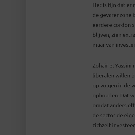
Het is fijn dat e
de gevarenzone is
eerdere cordon s
blijven, zien extr
maar van invester
Zohair el Yassin
liberalen willen
op volgen in de v
ophouden. Dat wij
omdat anders eff
de sector de eig
zichzelf investee