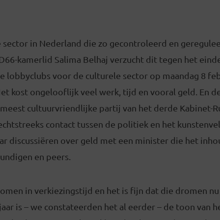
e sector in Nederland die zo gecontroleerd en geregule
’ D66-kamerlid Salima Belhaj verzucht dit tegen het eind
e lobbyclubs voor de culturele sector op maandag 8 feb
t kost ongelooflijk veel werk, tijd en vooral geld. En de
eest cultuurvriendlijke partij van het derde Kabinet-Ru
chtstreeks contact tussen de politiek en het kunstenve
aar discussiëren over geld met een minister die het inho
kundigen en peers.
omen in verkiezingstijd en het is fijn dat die dromen nu
 jaar is – we constateerden het al eerder – de toon van 