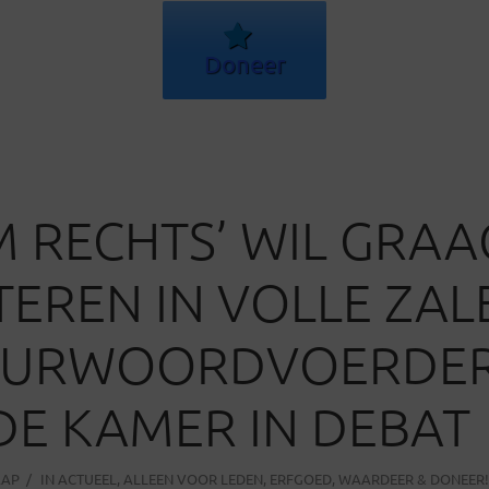
Doneer
 RECHTS’ WIL GRAA
TEREN IN VOLLE ZALE
UURWOORDVOERDE
E KAMER IN DEBAT
AAP
IN
ACTUEEL
,
ALLEEN VOOR LEDEN
,
ERFGOED
,
WAARDEER & DONEER!