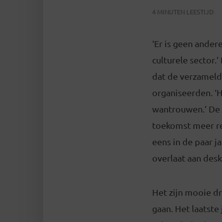
4 MINUTEN LEESTIJD
‘Er is geen ander
culturele sector.
dat de verzameld
organiseerden. ‘He
wantrouwen.’ De m
toekomst meer re
eens in de paar j
overlaat aan des
Het zijn mooie dr
gaan. Het laatste