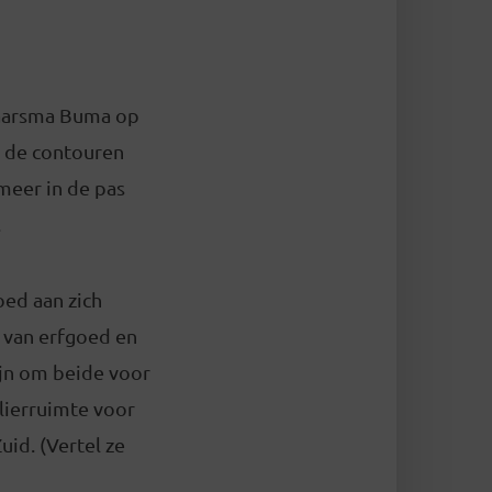
Haarsma Buma op
n de contouren
meer in de pas
.
oed aan zich
m van erfgoed en
ijn om beide voor
elierruimte voor
uid. (Vertel ze