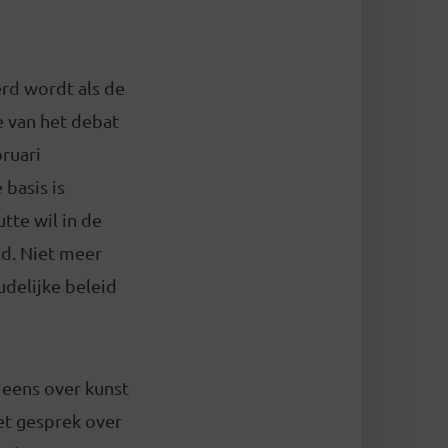
erd wordt als de
e van het debat
ruari
 basis is
tte wil in de
ld. Niet meer
udelijke beleid
 eens over kunst
het gesprek over