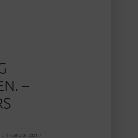
G
N. –
RS
9 FEBRUARI 2021