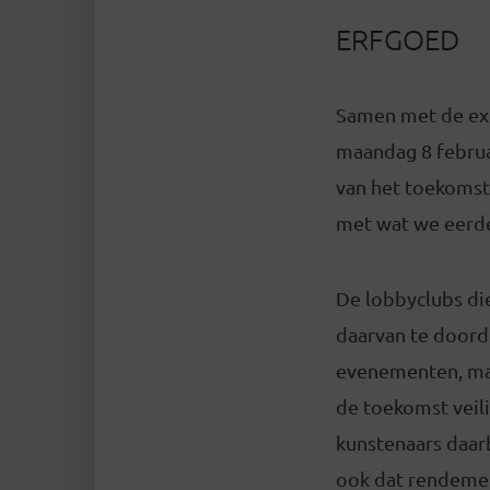
ERFGOED
Samen met de ext
maandag 8 februar
van het toekomsti
met wat we eerde
De lobbyclubs die
daarvan te doordr
evenementen, maa
de toekomst veili
kunstenaars daarb
ook dat rendement