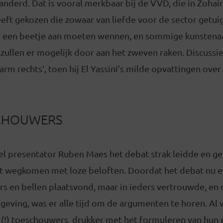
anderd. Dat is vooral merkbaar bij de VVD, die in Zohair
ft gekozen die zowaar van liefde voor de sector getuig
 een beetje aan moeten wennen, en sommige kunstena
zullen er mogelijk door aan het zweven raken. Discussi
arm rechts’, toen hij El Yassini’s milde opvattingen over
CHOUWERS
eel presentator Ruben Maes het debat strak leidde en gee
iet wegkomen met loze beloften. Doordat het debat nu e
ers en bellen plaatsvond, maar in ieders vertrouwde, e
geving, was er alle tijd om de argumenten te horen. Al
 (!) toeschouwers drukker met het formuleren van hun 