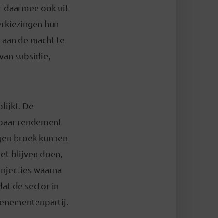
or daarmee ook uit
erkiezingen hun
 aan de macht te
 van subsidie,
lijkt. De
etbaar rendement
igen broek kunnen
et blijven doen,
njecties waarna
at de sector in
evenementenpartij.