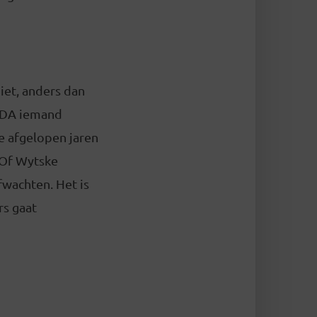
iet, anders dan
 CDA iemand
de afgelopen jaren
 Of Wytske
fwachten. Het is
rs gaat