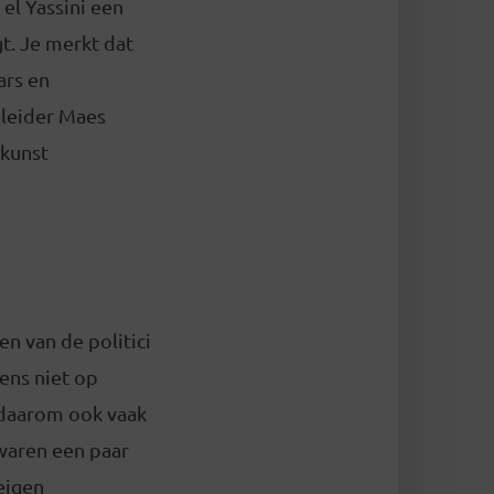
 el Yassini een
t. Je merkt dat
ars en
eleider Maes
 kunst
n van de politici
ens niet op
n daarom ook vaak
 waren een paar
eigen