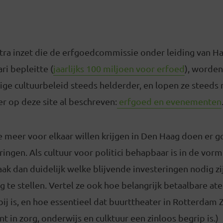
ra inzet die de erfgoedcommissie onder leiding van 
i bepleitte (
jaarlijks 100 miljoen voor erfoed
), worde
ge cultuurbeleid steeds helderder, en lopen ze steeds 
r op deze site al beschreven:
erfgoed en evenementen
 meer voor elkaar willen krijgen in Den Haag doen er g
ingen. Als cultuur voor politici behapbaar is in de vor
k dan duidelijk welke blijvende investeringen nodig z
g te stellen. Vertel ze ook hoe belangrijk betaalbare at
ij is, en hoe essentieel dat buurttheater in Rotterdam Z
 in zorg, onderwijs en culktuur een zinloos begrip is.)