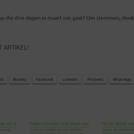
op die drie dagen in maart om gaat? Om stemmen, denk 
 ARTIKEL!
ds
Bluesky
Facebook
LinkedIn
Pinterest
WhatsApp
at van 4
Maken (z)onder druk: Raad voor
Na het debat ove
g was.
Cultuur roept op tot actieve
moet de podiumk