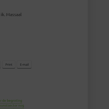
ik. Massaal
Print
E-mail
r de begroting
unstsector nog