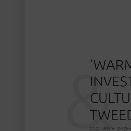
‘WARM
&
INVES
CULT
TWEED
DOOR
WIJBRAND SCH