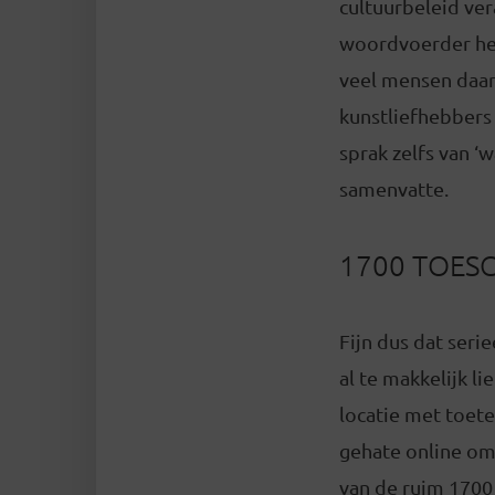
cultuurbeleid ver
woordvoerder hee
veel mensen daar
kunstliefhebbers 
sprak zelfs van ‘w
samenvatte.
1700 TOES
Fijn dus dat seri
al te makkelijk l
locatie met toet
gehate online om
van de ruim 1700