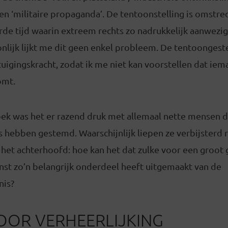
 en ‘militaire propaganda’. De tentoonstelling is omstre
de tijd waarin extreem rechts zo nadrukkelijk aanwezig 
onlijk lijkt me dit geen enkel probleem. De tentoonges
uigingskracht, zodat ik me niet kan voorstellen dat ie
komt.
ek was het er razend druk met allemaal nette mensen di
s hebben gestemd. Waarschijnlijk liepen ze verbijsterd
 het achterhoofd: hoe kan het dat zulke voor een groot
nst zo’n belangrijk onderdeel heeft uitgemaakt van de
nis?
OOR VERHEERLIJKING