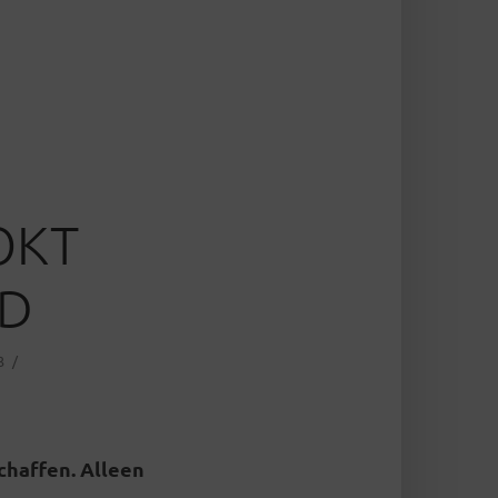
OKT
FD
3
chaffen. Alleen