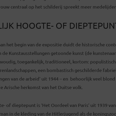
ouw centraal op het schilderij spreekt meer medelijden
LIJK HOOGTE- OF DIEPTEPUN
aan het begin van de expositie duidt de historische con
 in de Kunstausstellungen getoonde kunst (de kunstenaa
voudig, toegankelijk, traditioneel, kortom: populistisch
erenlandschappen, een bombastisch geschilderde fabriek
ingen van de arbeid’ uit 1944 – en behoorlijk veel blond
e Arische herkomst van het Duitse volk.
te- of dieptepunt is ‘Het Oordeel van Paris’ uit 1939 van
an in de kleding van de Hitlerjugend als de koningszoo