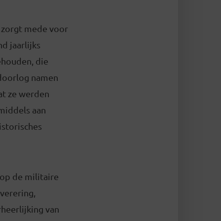
t zorgt mede voor
d jaarlijks
ehouden, die
doorlog namen
at ze werden
nmiddels aan
istorisches
op de militaire
verering,
heerlijking van