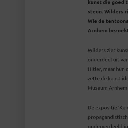
kunst die goed t
steun. Wilders r
Wie de tentoonst
Arnhem bezoekt,
Wilders ziet kuns
onderdeel uit van
Hitler, maar hun 
zette de kunst ide
Museum Arnhem
De expositie ‘Kun
propagandistische
onderverdeeld in 