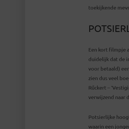
toekijkende mevr
POTSIER
Een kort filmpje 
duidelijk dat de
voor betaald) een
zien dus veel bo
Rűckert – ‘Vestig
verwijzend naar d
Potsierlijke hoog
waarin een jongem