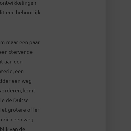
 ontwikkelingen
dit een behoorlijk
hem maar een paar
 een stervende
at aan een
terie, een
odder een weg
 vorderen, komt
die de Duitse
et grotere offer’
n zich een weg
blik van de