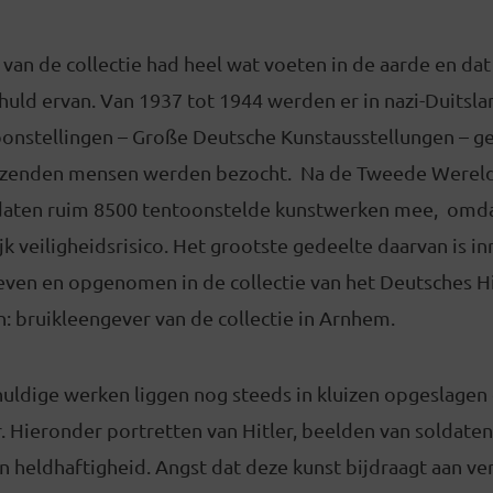
van de collectie had heel wat voeten in de aarde en da
huld ervan. Van 1937 tot 1944 werden er in nazi-Duitslan
nstellingen – Große Deutsche Kunstausstellungen – g
zenden mensen werden bezocht. Na de Tweede Werel
daten ruim 8500 tentoonstelde kunstwerken mee, omd
jk veiligheidsrisico. Het grootste gedeelte daarvan is i
even en opgenomen in de collectie van het Deutsches H
: bruikleengever van de collectie in Arnhem.
uldige werken liggen nog steeds in kluizen opgeslagen 
r. Hieronder portretten van Hitler, beelden van soldaten
heldhaftigheid. Angst dat deze kunst bijdraagt aan ver