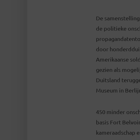
De samenstelling 
de politieke onsc
propagandatentoo
door honderddui
Amerikaanse sol
gezien als mogeli
Duitsland terugg
Museum in Berlijn
450 minder onsch
basis Fort Belvoi
kameraadschap en 