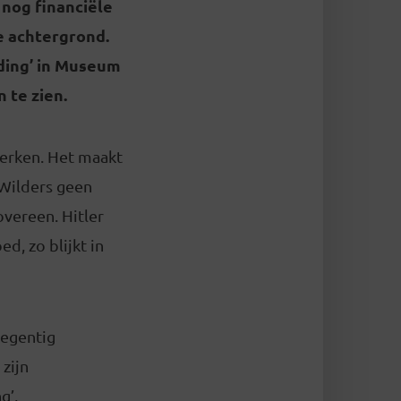
 nog financiële
he achtergrond.
iding’ in Museum
 te zien.
terken. Het maakt
 Wilders geen
vereen. Hitler
d, zo blijkt in
negentig
zijn
g’,