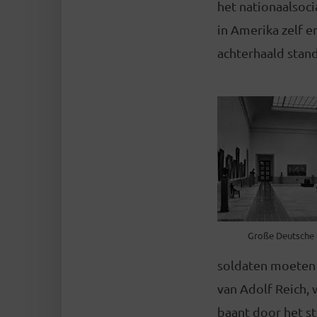
het nationaalsoci
in Amerika zelf e
achterhaald stan
Große Deutsche 
soldaten moeten b
van Adolf Reich,
baant door het st