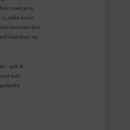
den: moet je in
is, zulke kunst
telde kunstwerken
mand daardoor op
e – gok ik –
 rond met
 gedeelte