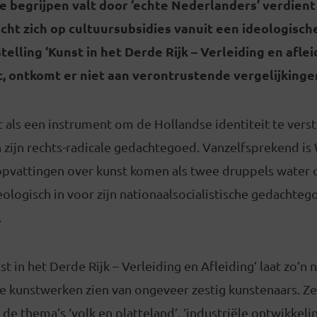
e begrijpen valt door ‘echte Nederlanders’ verdient
icht zich op cultuursubsidies vanuit een ideologisc
elling ‘Kunst in het Derde Rijk – Verleiding en afle
 ontkomt er niet aan verontrustende vergelijkingen
t als een instrument om de Hollandse identiteit te vers
 zijn rechts-radicale gedachtegoed. Vanzelfsprekend is
opvattingen over kunst komen als twee druppels water o
ologisch in voor zijn nationaalsocialistische gedachtegoe
.
st in het Derde Rijk – Verleiding en Afleiding’ laat zo’n 
 kunstwerken zien van ongeveer zestig kunstenaars. Ze 
de thema’s ‘volk en platteland’, ‘industriële ontwikkelin