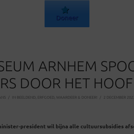
Doneer
USEUM ARNHEM SPO
RS DOOR HET HOO
ANS
IN
BEELDEND
,
ERFGOED
,
WAARDEER & DONEER!
2 DECEMBER 202
ister-president wil bijna alle cultuursubsidies afs