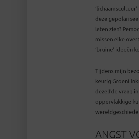
‘lichaamscultuur’
deze gepolariseer
laten zien? Perso
missen elke overt
‘bruine’ ideeën 
Tijdens mijn bezo
keurig GroenLink
dezelfde vraag in
oppervlakkige ku
wereldgeschiede
ANGST V