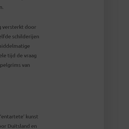
n.
 versterkt door
lfde schilderijen
 middelmatige
le tijd de vraag
 pelgrims van
‘entartete’ kunst
oor Duitsland en