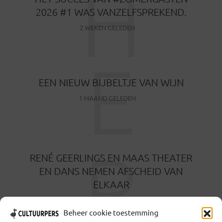
H
2026 #1 WAS VANZELFSPREKEND.
2 WEKEN GELEDEN
E
EEN NIEUW BIJBELTJE VAN WIJN
1 MAAND GELEDEN
R
RENÉ GEERLINGS EN MAAS THEATER
EN DANS NEMEN AFSCHEID VAN
ELKAAR
1 MAAND GELEDEN
Beheer cookie toestemming