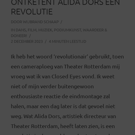
ONTKETENT ALIDA DORS EEN
REVOLUTIE
DOOR
WIJBRAND SCHAAP
IN
DANS
,
FILM
,
MUZIEK
,
PODIUMKUNST
,
WAARDEER &
DONEER!
2 DECEMBER 2023
4 MINUTEN LEESTIJD
Ik heb het woord ‘revolutionair’ gebruikt, toen
een cameraploeg van Theater Rotterdam mij
vroeg wat ik van Closed Eyes vond. Ik weet
niet of mijn verder buitengewoon
enthousiaste reactie de eindmontage zal
halen, maar een dag later is dat gevoel niet
weg. Wat Alida Dors, artistiek directeur van
Theater Rotterdam, heeft laten zien, is een