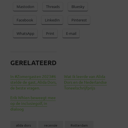
Mastodon
Threads
Bluesky
Facebook
LinkedIn
Pinterest
WhatsApp
Print
E-mail
GERELATEERD
In #Zomergasten 2023#6
Wat ik leerde van Alida
stelde de gast, Alida Dors,
Dors en de Nederlandse
de beste vragen.
Toneelschrijfprijs
Erik Whien beweegt mee
op de inclusiegolf, in
dialoog
alida dors
recensie
Rotterdam