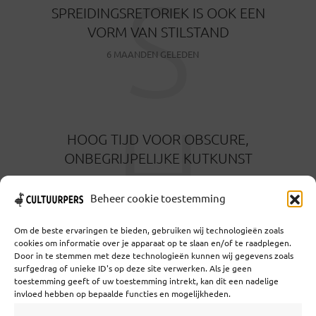
S
SPREIDINGSRETORIEK IS OOK EEN
VORM VAN STILSTAND
6 MAANDEN GELEDEN
H
HOOG TIJD VOOR OBSCURE,
ONBEGRIJPELIJKE KUTKUNST
6 MAANDEN GELEDEN
Beheer cookie toestemming
Om de beste ervaringen te bieden, gebruiken wij technologieën zoals
cookies om informatie over je apparaat op te slaan en/of te raadplegen.
Door in te stemmen met deze technologieën kunnen wij gegevens zoals
surfgedrag of unieke ID's op deze site verwerken. Als je geen
toestemming geeft of uw toestemming intrekt, kan dit een nadelige
Coöperatief Cultureel Persbureau U.A. | Salzburg 29 |
invloed hebben op bepaalde functies en mogelijkheden.
3524KS Utrecht | KvK: 55573592 |Btw: