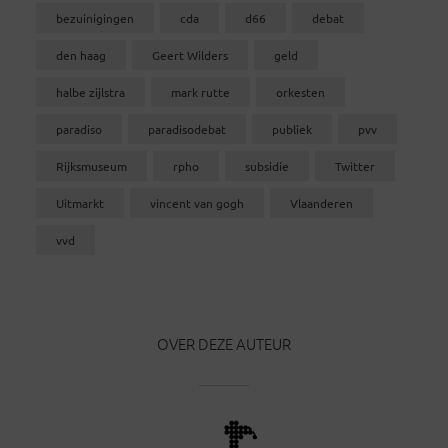
bezuinigingen
cda
d66
debat
den haag
Geert Wilders
geld
halbe zijlstra
mark rutte
orkesten
paradiso
paradisodebat
publiek
pvv
Rijksmuseum
rpho
subsidie
Twitter
Uitmarkt
vincent van gogh
Vlaanderen
vvd
OVER DEZE AUTEUR