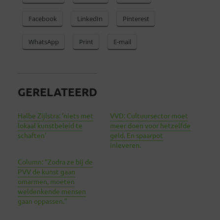
Facebook
LinkedIn
Pinterest
WhatsApp
Print
E-mail
GERELATEERD
Halbe Zijlstra: ‘niets met
VVD: Cultuursector moet
lokaal kunstbeleid te
meer doen voor hetzelfde
schaften’
geld. En spaarpot
inleveren.
Column: “Zodra ze bij de
PVV de kunst gaan
omarmen, moeten
weldenkende mensen
gaan oppassen.”