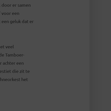
l door er samen
f voor een
t een geluk dat er
et veel
 de Tamboer-
r achter een
tiet die zit te
ühneorkest het