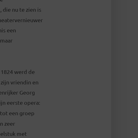
 die nu te zien is
theatervernieuwer
nis een
 maar
n 1824 werd de
ijn vriendin en
enrijker Georg
ijn eerste opera:
 tot een groep
n zeer
elstuk met