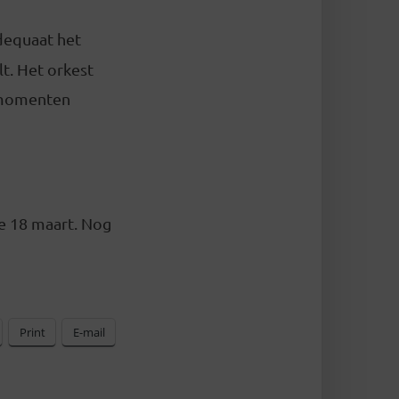
dequaat het
t. Het orkest
e momenten
re 18 maart. Nog
Print
E-mail