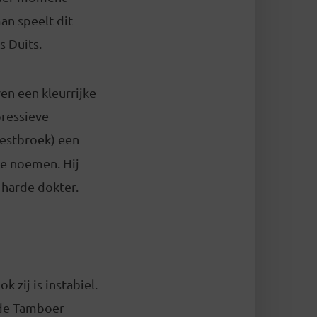
an speelt dit
s Duits.
en een kleurrijke
pressieve
Westbroek) een
te noemen. Hij
e harde dokter.
k zij is instabiel.
 de Tamboer-