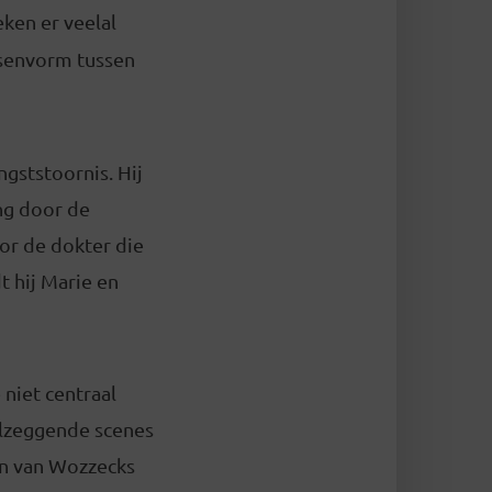
ken er veelal
ssenvorm tussen
ngststoornis. Hij
ng door de
oor de dokter die
 hij Marie en
niet centraal
eelzeggende scenes
gen van Wozzecks