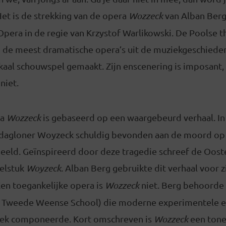
et is de strekking van de opera
Wozzeck
van Alban Berg,
Opera in de regie van Krzystof Warlikowski. De Poolse 
n de meest dramatische opera’s uit de muziekgeschiede
kaal schouwspel gemaakt. Zijn enscenering is imposant,
niet.
ra
Wozzeck
is gebaseerd op een waargebeurd verhaal. I
 dagloner Woyzeck schuldig bevonden aan de moord op z
eeld. Geïnspireerd door deze tragedie schreef de Oost
elstuk
Woyzeck
. Alban Berg gebruikte dit verhaal voor z
Een toegankelijke opera is
Wozzeck
niet. Berg behoorde
 Tweede Weense School) die moderne experimentele e
iek componeerde. Kort omschreven is
Wozzeck
een tone