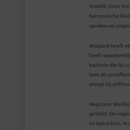
muziek. Door to
harmonische klan
spreken en zinge
Wozzeck heeft een
heeft waanbeelde
kapitein die hij 
hem als proefkon
pleegt hij zelfmoo
Regisseur Warliko
gesteld. De regis
en optredens. In