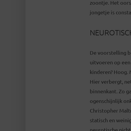
zoontje. Het oors
jongetje is const
NEUROTISC
De voorstelling 
uitvoeren op een
kinderen? Hoog. M
Hier verbergt, n
binnenkant. Zo ga
ogenschijnlijk o
Christopher Malt
statisch en weini
neurotische nicht