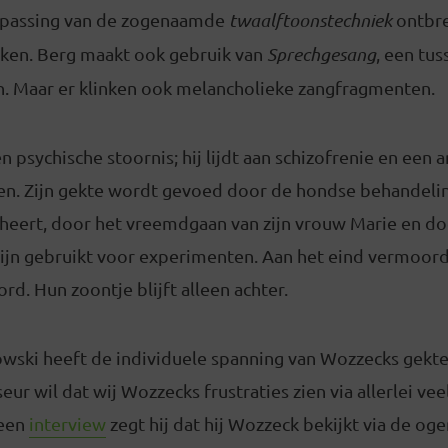
epassing van de zogenaamde
twaalftoonstechniek
ontbre
ken. Berg maakt ook gebruik van
Sprechgesang
, een tu
n. Maar er klinken ook melancholieke zangfragmenten.
 psychische stoornis; hij lijdt aan schizofrenie en een a
n. Zijn gekte wordt gevoed door de hondse behandeli
scheert, door het vreemdgaan van zijn vrouw Marie en d
ijn gebruikt voor experimenten. Aan het eind vermoordt
rd. Hun zoontje blijft alleen achter.
wski heeft de individuele spanning van Wozzecks gekte 
seur wil dat wij Wozzecks frustraties zien via allerlei v
 een
interview
zegt hij dat hij Wozzeck bekijkt via de o