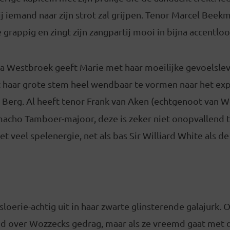
ij iemand naar zijn strot zal grijpen. Tenor Marcel Beekm
 grappig en zingt zijn zangpartij mooi in bijna accentloo
a Westbroek geeft Marie met haar moeilijke gevoelslev
et haar grote stem heel wendbaar te vormen naar het ex
 Berg. Al heeft tenor Frank van Aken (echtgenoot van 
 macho Tamboer-majoor, deze is zeker niet onopvallend 
et veel spelenergie, net als bas Sir Williard White als d
sloerie-achtig uit in haar zwarte glinsterende galajurk. Oo
rgd over Wozzecks gedrag, maar als ze vreemd gaat met