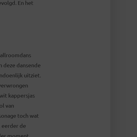
evolgd. En het
 ballroomdans
an deze dansende
doenlijk uitziet.
e verwrongen
wit kappersjas
ol van
rsonage toch wat
s eerder de
Ieder moment