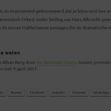
is zo imponerend geënsceneerd dat je bijna mist hoe a
armonisch Orkest onder leiding van Marc Albrecht speel
 in de mooie Mahleriaanse passages die de dramatisch
te weten
n Alban Berg door
De Nationale Opera
. Gezien: premiè
en met 9 april 2017.
ds
Bluesky
Facebook
LinkedIn
Pinterest
WhatsApp