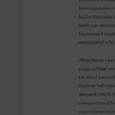
buitengesloten. H
bij De Nationale 
heeft van een va
fascinerend muzi
aangrijpend is hij 
Alban Bergs ope
jonge soldaat en
ter dood veroord
Büchner het tone
Wozzeck
(1925). 
componisten (De
expressieve muz