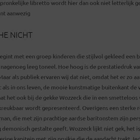
pronkelijke libretto wordt hier dan ook niet letterlijk g
ant aanwezig
HE NICHT
begint met een groep kinderen die stijlvol gekleed een
 nagenoeg leeg toneel. Hoe hoog is de prestatiedruk v
aar als publiek ervaren wij dat niet, omdat het er zo aan
et als in ons leven, de mooie kunstmatige buitenkant d
at het ook bij de gekke Wozzeck die in een smetteloos 
nkreukbaar wordt gepresenteerd. Overigens een sterke r
man, die met zijn prachtige aardse baritonstem zijn pe
g demonisch gestalte geeft. Wozzeck lijkt niet gek, het i
erige kapitein met zijn pruikje die de aandacht trekt. 