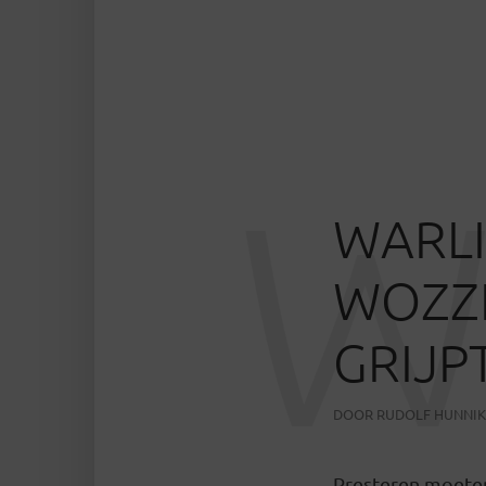
WARLI
WOZZE
GRIJPT
DOOR
RUDOLF HUNNIK
Presteren moeten 