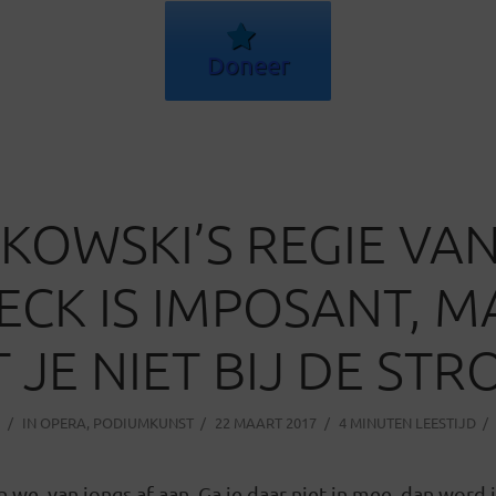
Doneer
W
KOWSKI’S REGIE VA
CK IS IMPOSANT, M
 JE NIET BIJ DE STR
IN
OPERA
,
PODIUMKUNST
22 MAART 2017
4 MINUTEN LEESTIJD
we, van jongs af aan. Ga je daar niet in mee, dan word 