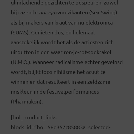
glimlachende gezichten te bespeuren, zowel
bij razende
noisejazz
muzikanten (Sex Swing)
als bij makers van kraut-van-nu-elektronica
(SUMS). Genieten dus, en helemaal
aanstekelijk wordt het als de artiesten zich
uitputten in een waar ren-je-rot-spektakel
(N.M.O.). Wanneer radicalisme echter geveinsd
wordt, blijkt loos nihilisme het acuut te
winnen en dat resulteert in een zeldzame
miskleun in de festivalperformances
(Pharmakon).
[bol_product_links
block_id=”bol_58e357c85883a_selected-