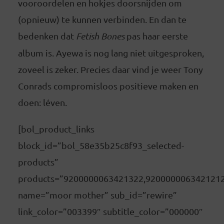
vooroordelen en hokjes doorsnijden om
(opnieuw) te kunnen verbinden. En dan te
bedenken dat
Fetish Bones
pas haar eerste
album is. Ayewa is nog lang niet uitgesproken,
zoveel is zeker. Precies daar vind je weer Tony
Conrads compromisloos positieve maken en
doen: léven.
[bol_product_links
block_id=”bol_58e35b25c8f93_selected-
products”
products=”9200000063421322,920000006342121
name=”moor mother” sub_id=”rewire”
link_color=”003399″ subtitle_color=”000000″