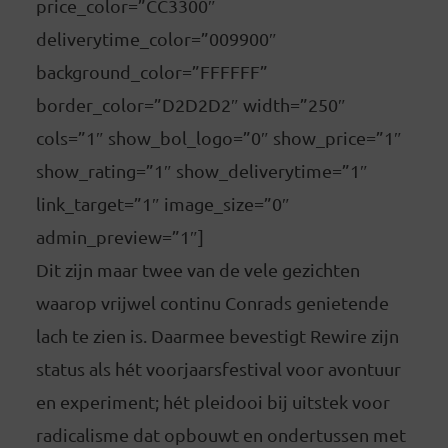
price_color=”CC3300″
deliverytime_color=”009900″
background_color=”FFFFFF”
border_color=”D2D2D2″ width=”250″
cols=”1″ show_bol_logo=”0″ show_price=”1″
show_rating=”1″ show_deliverytime=”1″
link_target=”1″ image_size=”0″
admin_preview=”1″]
Dit zijn maar twee van de vele gezichten
waarop vrijwel continu Conrads genietende
lach te zien is. Daarmee bevestigt Rewire zijn
status als hét voorjaarsfestival voor avontuur
en experiment; hét pleidooi bij uitstek voor
radicalisme dat opbouwt en ondertussen met