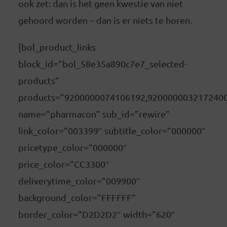
ook zet: dan is het geen kwestie van niet
gehoord worden – dan is er niets te horen.
[bol_product_links
block_id=”bol_58e35a890c7e7_selected-
products”
products=”9200000074106192,920000003217240
name=”pharmacon” sub_id=”rewire”
link_color=”003399″ subtitle_color=”000000″
pricetype_color=”000000″
price_color=”CC3300″
deliverytime_color=”009900″
background_color=”FFFFFF”
border_color=”D2D2D2″ width=”620″