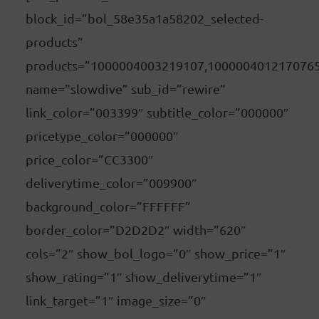
block_id=”bol_58e35a1a58202_selected-
products”
products=”1000004003219107,100000401217076
name=”slowdive” sub_id=”rewire”
link_color=”003399″ subtitle_color=”000000″
pricetype_color=”000000″
price_color=”CC3300″
deliverytime_color=”009900″
background_color=”FFFFFF”
border_color=”D2D2D2″ width=”620″
cols=”2″ show_bol_logo=”0″ show_price=”1″
show_rating=”1″ show_deliverytime=”1″
link_target=”1″ image_size=”0″