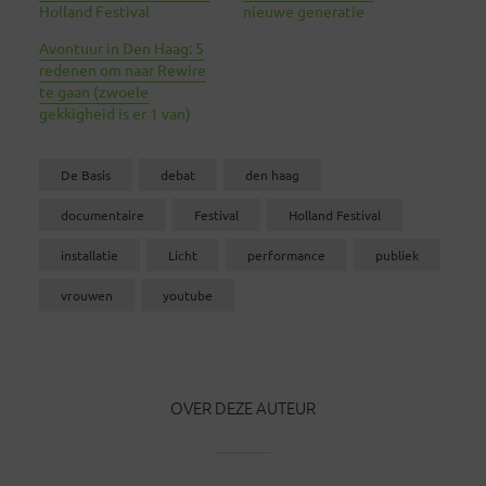
Holland Festival
nieuwe generatie
Avontuur in Den Haag: 5
redenen om naar Rewire
te gaan (zwoele
gekkigheid is er 1 van)
De Basis
debat
den haag
documentaire
Festival
Holland Festival
installatie
Licht
performance
publiek
vrouwen
youtube
OVER DEZE AUTEUR