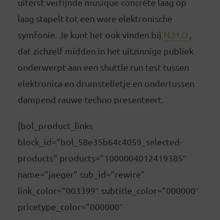
uiterst verfijnde musique concrète laag op
laag stapelt tot een ware elektronische
symfonie. Je kunt het ook vinden bij
N.M.O.
,
dat zichzelf midden in het uitzinnige publiek
onderwerpt aan een shuttle run test tussen
elektronica en drumstelletje en ondertussen
dampend rauwe techno presenteert.
[bol_product_links
block_id=”bol_58e35b64c4059_selected-
products” products=”1000004012419385″
name=”jaeger” sub_id=”rewire”
link_color=”003399″ subtitle_color=”000000″
pricetype_color=”000000″