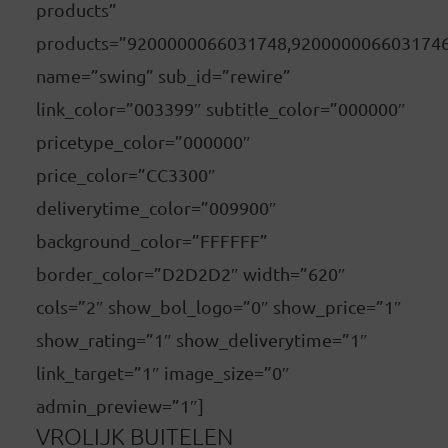
products”
products=”9200000066031748,920000006603174
name=”swing” sub_id=”rewire”
link_color=”003399″ subtitle_color=”000000″
pricetype_color=”000000″
price_color=”CC3300″
deliverytime_color=”009900″
background_color=”FFFFFF”
border_color=”D2D2D2″ width=”620″
cols=”2″ show_bol_logo=”0″ show_price=”1″
show_rating=”1″ show_deliverytime=”1″
link_target=”1″ image_size=”0″
admin_preview=”1″]
VROLIJK BUITELEN