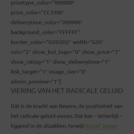
pricetype_color=”000000″
price_color=”CC3300″
deliverytime_color=”009900″
background_color=”FFFFFF”
border_color=”D2D2D2″ width=”620″
cols=”2″ show_bol_logo=”0″ show_price=”1″
show_rating=”1″ show_deliverytime=”1″
link_target=”1″ image_size=”0″
admin_preview=”1″]
VIERING VAN HET RADICALE GELUID
Dát is de kracht van Rewire, de positiviteit van
het radicale geluid vieren. Dat kan – letterlijk –
liggend in de zitzakken, terwijl
Kassel Jaeger