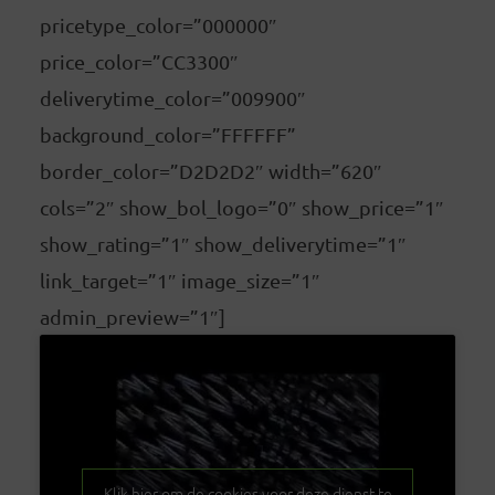
pricetype_color=”000000″
price_color=”CC3300″
deliverytime_color=”009900″
background_color=”FFFFFF”
border_color=”D2D2D2″ width=”620″
cols=”2″ show_bol_logo=”0″ show_price=”1″
show_rating=”1″ show_deliverytime=”1″
link_target=”1″ image_size=”1″
admin_preview=”1″]
Klik hier om de cookies voor deze dienst te