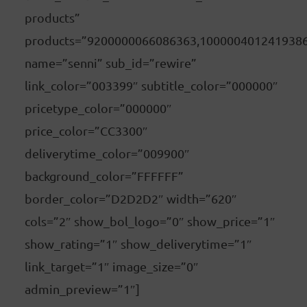
products”
products=”9200000066086363,100000401241938
name=”senni” sub_id=”rewire”
link_color=”003399″ subtitle_color=”000000″
pricetype_color=”000000″
price_color=”CC3300″
deliverytime_color=”009900″
background_color=”FFFFFF”
border_color=”D2D2D2″ width=”620″
cols=”2″ show_bol_logo=”0″ show_price=”1″
show_rating=”1″ show_deliverytime=”1″
link_target=”1″ image_size=”0″
admin_preview=”1″]