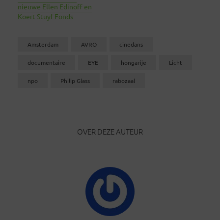
nieuwe Ellen Edinoff en
Koert Stuyf Fonds
Amsterdam
AVRO
cinedans
documentaire
EYE
hongarije
Licht
npo
Philip Glass
rabozaal
OVER DEZE AUTEUR