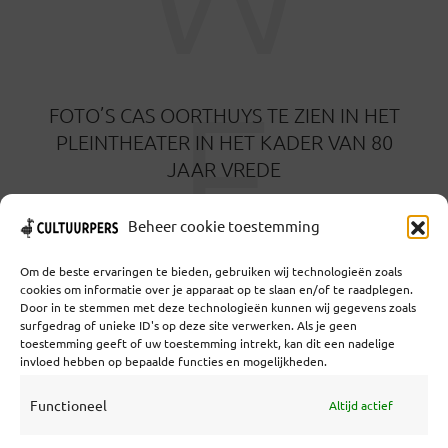
F
FOTO’S CAS OORTHUYS TE ZIEN IN HET
PLEINTHEATER IN HET KADER VAN 80
JAAR VREDE
7 APRIL 2025
Beheer cookie toestemming
Om de beste ervaringen te bieden, gebruiken wij technologieën zoals
cookies om informatie over je apparaat op te slaan en/of te raadplegen.
Door in te stemmen met deze technologieën kunnen wij gegevens zoals
surfgedrag of unieke ID's op deze site verwerken. Als je geen
toestemming geeft of uw toestemming intrekt, kan dit een nadelige
Coöperatief Cultureel Persbureau U.A. | Salzburg 29 |
invloed hebben op bepaalde functies en mogelijkheden.
3524KS Utrecht | KvK: 55573592 |Btw:
NL851769731B01 | Bank: NL92 TRIO 0254 7521 01
Functioneel
Altijd actief