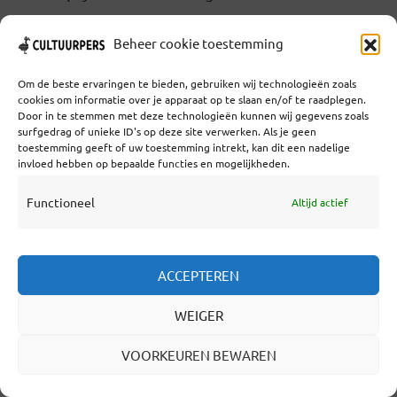
ving? Ik heb vandaag niet alleen naar een
Beheer cookie toestemming
Virtual Reality (VR) installatie gekeken, de
installatie keek terug! Nog niet eerder heb ik
Om de beste ervaringen te bieden, gebruiken wij technologieën zoals
cookies om informatie over je apparaat op te slaan en/of te raadplegen.
een VR-werk meegemaakt waarin ik niet
Door in te stemmen met deze technologieën kunnen wij gegevens zoals
surfgedrag of unieke ID's op deze site verwerken. Als je geen
alleen kon reageren op het werk, maar de
toestemming geeft of uw toestemming intrekt, kan dit een nadelige
invloed hebben op bepaalde functies en mogelijkheden.
personages ook... Lees verder
Functioneel
Altijd actief
LEES VERDER
ACCEPTEREN
WEIGER
WANNEER HINKELDE IK VOOR
VOORKEUREN BEWAREN
HET LAATST? EYE MAAKT
INDRUK MET EXPO VAN