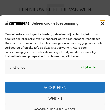
E
EEN NIEUW BIJBELTJE VAN WIJN
1 MAAND GELEDEN
Beheer cookie toestemming
Om de beste ervaringen te bieden, gebruiken wij technologieën zoals
cookies om informatie over je apparaat op te slaan en/of te raadplegen.
Door in te stemmen met deze technologieën kunnen wij gegevens zoals
surfgedrag of unieke ID's op deze site verwerken. Als je geen
toestemming geeft of uw toestemming intrekt, kan dit een nadelige
Coöperatief Cultureel Persbureau U.A. | Salzburg 29 |
invloed hebben op bepaalde functies en mogelijkheden.
3524KS Utrecht | KvK: 55573592 |Btw:
NL851769731B01 | Bank: NL92 TRIO 0254 7521 01
Functioneel
Altijd actief
Samenwerken
ACCEPTEREN
Statuten
WEIGER
Redactiestatuut
Over Ons
VOORKEUREN BEWAREN