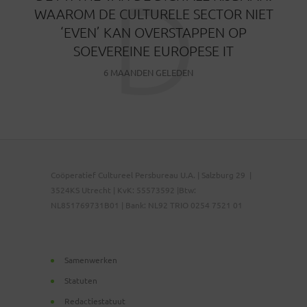
D
WAAROM DE CULTURELE SECTOR NIET
‘EVEN’ KAN OVERSTAPPEN OP
SOEVEREINE EUROPESE IT
6 MAANDEN GELEDEN
Coöperatief Cultureel Persbureau U.A. | Salzburg 29 |
3524KS Utrecht | KvK: 55573592 |Btw:
NL851769731B01 | Bank: NL92 TRIO 0254 7521 01
Samenwerken
Statuten
Redactiestatuut