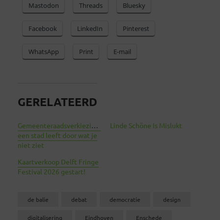
Mastodon
Threads
Bluesky
Facebook
LinkedIn
Pinterest
WhatsApp
Print
E-mail
GERELATEERD
Gemeenteraadsverkiezingen:
Linde Schöne Is Mislukt
een stad leeft door wat je
niet ziet
Kaartverkoop Delft Fringe
Festival 2026 gestart!
de balie
debat
democratie
design
digitalisering
Eindhoven
Enschede