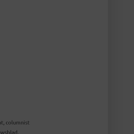
nt, columnist
uwsblad,