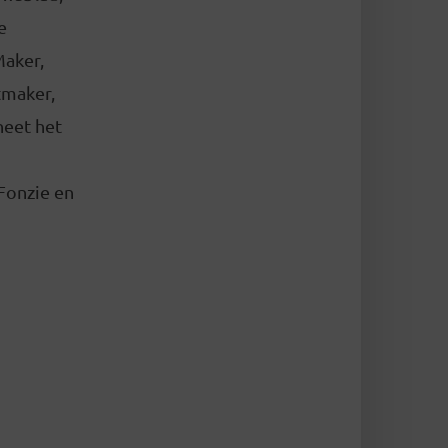
e
Maker,
tmaker,
heet het
Fonzie en