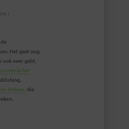
018
 de
ken. Het gaat nog
jk ook over geld,
n ruzie in het
blishing.
ne Zirkzee,
die
oeken.