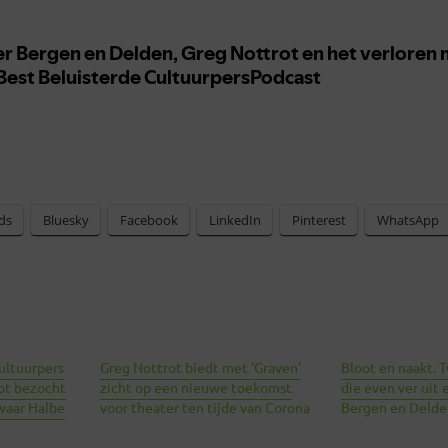
ds
Bluesky
Facebook
LinkedIn
Pinterest
WhatsApp
ultuurpers
Greg Nottrot biedt met ‘Graven’
Bloot en naakt.
ot bezocht
zicht op een nieuwe toekomst
die even ver uit e
 waar Halbe
voor theater ten tijde van Corona
Bergen en Delden