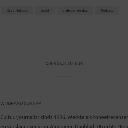
Greg Nottrot
naakt
orde van de dag
Podcast
OVER DEZE AUTEUR
WIJBRAND SCHAAP
Cultuurjournalist sinds 1996. Werkte als toneelrecense
en verslaggever voor Algemeen Dagblad, Utrechts Nie