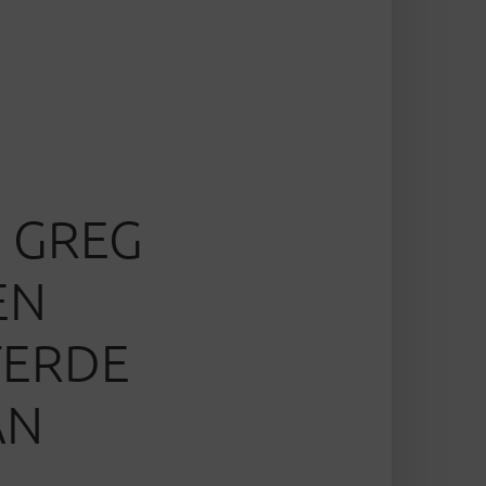
 GREG
EN
TERDE
AN