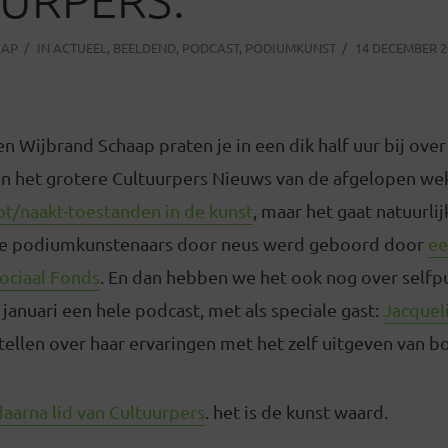
AAP
IN
ACTUEEL
,
BEELDEND
,
PODCAST
,
PODIUMKUNST
14 DECEMBER 2
n Wijbrand Schaap praten je in een dik half uur bij over
n het grotere Cultuurpers Nieuws van de afgelopen we
ot/naakt-toestanden in de kunst
, maar het gaat natuurli
 de podiumkunstenaars door neus werd geboord door
ee
Sociaal Fonds
. En dan hebben we het ook nog over selfpu
januari een hele podcast, met als speciale gast:
Jacqueli
rtellen over haar ervaringen met het zelf uitgeven van b
aarna lid van Cultuurpers
. het is de kunst waard.