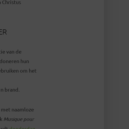
n Christus
ER
ie van de
s doneren hun
gebruiken om het
in brand.
n met naamloze
rk
Musique pour
ordt
donderdag