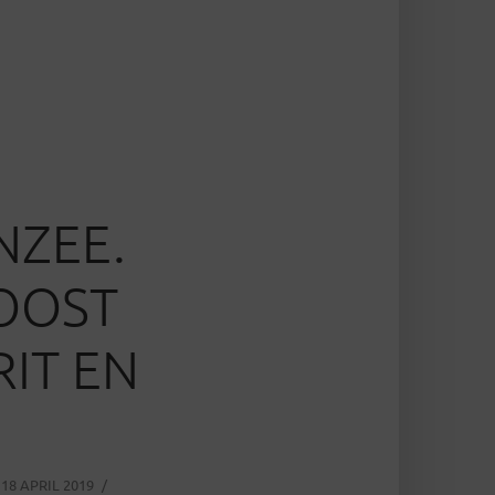
NZEE.
OOST
IT EN
18 APRIL 2019