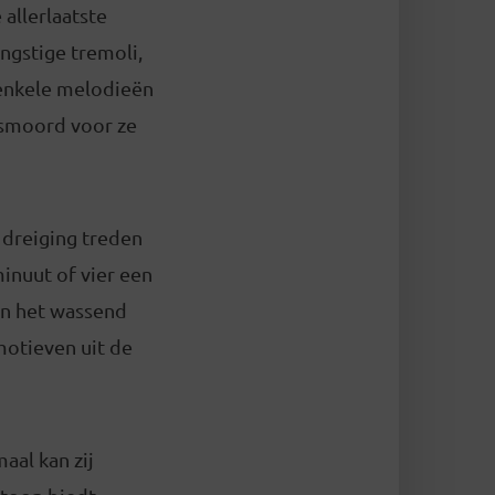
allerlaatste
ngstige tremoli,
 enkele melodieën
esmoord voor ze
n dreiging treden
minuut of vier een
in het wassend
motieven uit de
aal kan zij