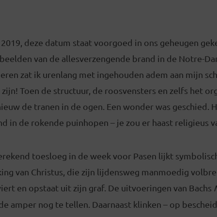
 2019, deze datum staat voorgoed in ons geheugen geker
e beelden van de allesverzengende brand in de Notre-Da
deren zat ik urenlang met ingehouden adem aan mijn sc
 zijn! Toen de structuur, de roosvensters en zelfs het o
ieuw de tranen in de ogen. Een wonder was geschied. H
nd in de rokende puinhopen – je zou er haast religieus 
gerekend toesloeg in de week voor Pasen lijkt symbolis
king van Christus, die zijn lijdensweg manmoedig volbr
viert en opstaat uit zijn graf. De uitvoeringen van Bachs
ode amper nog te tellen. Daarnaast klinken – op bescheid