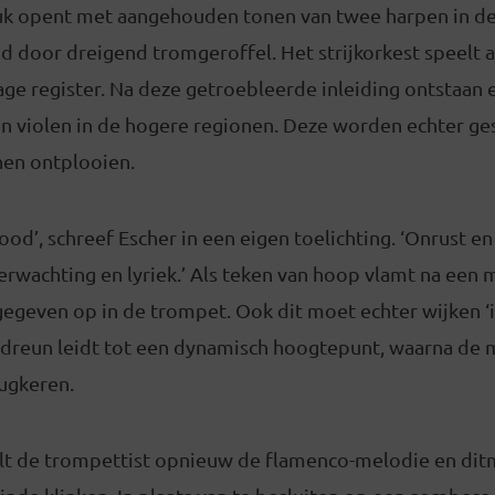
uk opent met aangehouden tonen van twee harpen in de 
d door dreigend tromgeroffel. Het strijkorkest speelt a
age register. Na deze getroebleerde inleiding ontstaan
en violen in de hogere regionen. Deze worden echter g
nen ontplooien.
ood’, schreef Escher in een eigen toelichting. ‘Onrust e
verwachting en lyriek.’ Als teken van hoop vlamt na een 
gegeven op in de trompet. Ook dit moet echter wijken ‘
sdreun leidt tot een dynamisch hoogtepunt, waarna de 
rugkeren.
elt de trompettist opnieuw de flamenco-melodie en ditm