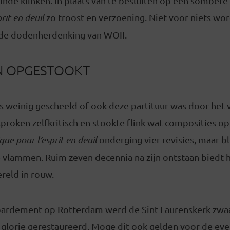
nde klinken. In plaats van te besluiten op een sombere
rit en deuil
zo troost en verzoening. Niet voor niets wor
 de dodenherdenking van WOII.
N OPGESTOOKT
s weinig gescheeld of ook deze partituur was door het 
proken zelfkritisch en stookte flink wat composities op 
ue pour l’esprit en deuil
onderging vier revisies, maar b
vlammen. Ruim zeven decennia na zijn ontstaan biedt he
reld in rouw.
ardement op Rotterdam werd de Sint-Laurenskerk zwaa
e glorie gerestaureerd. Moge dit ook gelden voor de ev