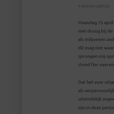
4 MINUTEN LEESTIJD
Maandag 15 april
niet droog bij d
als miljoenen an
dit mag niet waar
sprongen mij opn
stond fier overei
Dat het vuur uit
als verpersoonlij
uiteindelijk zege
zijn in deze peri