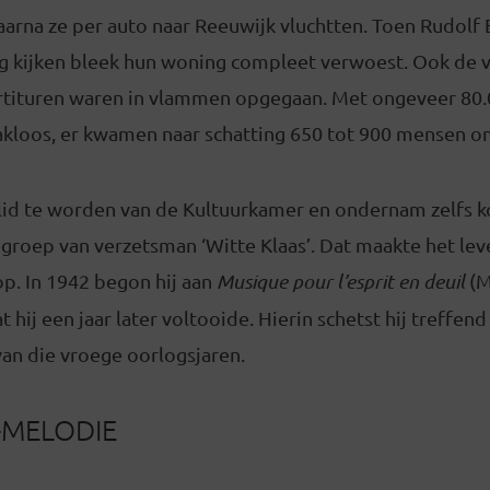
arna ze per auto naar Reeuwijk vluchtten. Toen Rudolf 
g kijken bleek hun woning compleet verwoest. Ook de v
rtituren waren in vlammen opgegaan. Met ongeveer 80
akloos, er kwamen naar schatting 650 tot 900 mensen o
lid te worden van de Kultuurkamer en ondernam zelfs k
roep van verzetsman ‘Witte Klaas’. Dat maakte het leve
op. In 1942 begon hij aan
Musique pour l’esprit en deuil
(M
t hij een jaar later voltooide. Hierin schetst hij treffe
van die vroege oorlogsjaren.
MELODIE