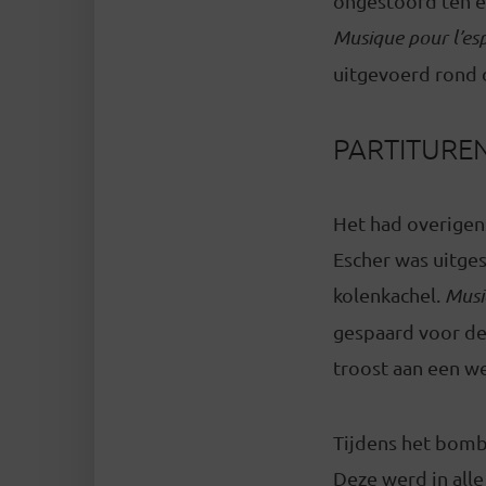
ongestoord ten ei
Musique pour l’esp
uitgevoerd rond
PARTITURE
Het had overigen
Escher was uitges
kolenkachel.
Musiq
gespaard voor de 
troost aan een we
Tijdens het bomb
Deze werd in all