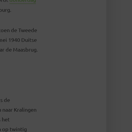
burg.
 toen de Tweede
mei 1940 Duitse
aar de Maasbrug.
ls de
n naar Kralingen
s het
 op twintig