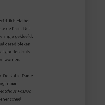
fd. Ik hield het
me de Paris. Net
hermpje gekleefd:
rgel gered bleken
et gouden kruis
van worden.
ch. De Notre-Dame
engt maar
Matthäus-Passion
ener schaal –