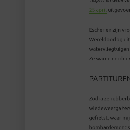
25 april
uitgevoer
Escher en zijn v
Wereldoorlog uit
watervliegtuigen
Ze waren eerder 
PARTITURE
Zodra ze rubberb
wiedeweerga terug
gefietst, waar mi
bombardement schu