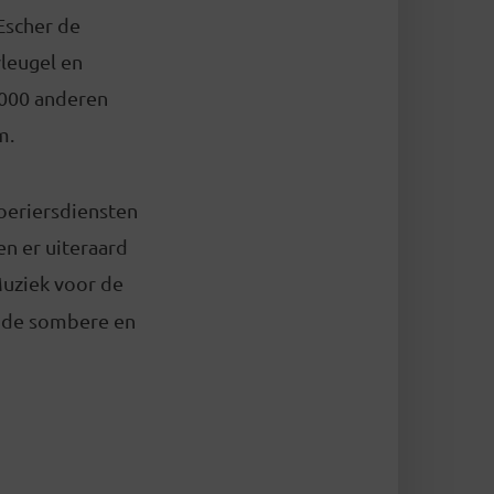
Escher de
leugel en
.000 anderen
m.
oeriersdiensten
n er uiteraard
uziek voor de
nd de sombere en