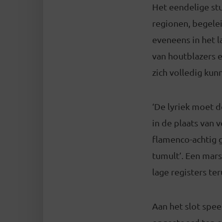
Het eendelige st
regionen, begelei
eveneens in het l
van houtblazers 
zich volledig kun
‘De lyriek moet d
in de plaats van 
flamenco-achtig 
tumult’. Een mar
lage registers te
Aan het slot spe