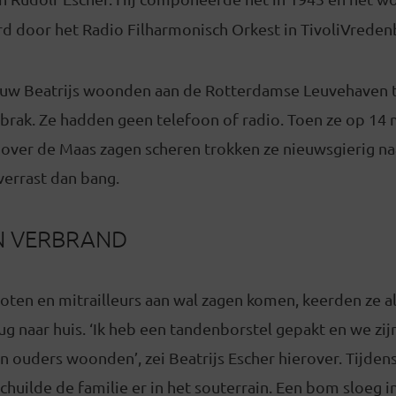
d door het Radio Filharmonisch Orkest in TivoliVreden
rouw Beatrijs woonden aan de Rotterdamse Leuvehaven
brak. Ze hadden geen telefoon of radio. Toen ze op 14 
 over de Maas zagen scheren trokken ze nieuwsgierig n
verrast dan bang.
N VERBRAND
oten en mitrailleurs aan wal zagen komen, keerden ze a
 naar huis. ‘Ik heb een tandenborstel gepakt en we zij
jn ouders woonden’, zei Beatrijs Escher hierover. Tijden
ilde de familie er in het souterrain. Een bom sloeg in