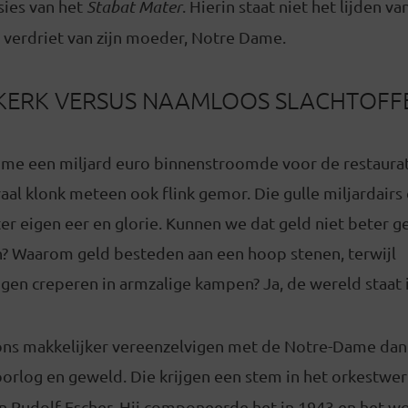
sies van het
Stabat Mater
. Hierin staat niet het lijden va
 verdriet van zijn moeder, Notre Dame.
 KERK VERSUS NAAMLOOS SLACHTOFF
ime een miljard euro binnenstroomde voor de restaurat
aal klonk meteen ook flink gemor. Die gulle miljardair
er eigen eer en glorie. Kunnen we dat geld niet beter 
n? Waarom geld besteden aan een hoop stenen, terwijl
gen creperen in armzalige kampen? Ja, de wereld staat 
ons makkelijker vereenzelvigen met de Notre-Dame da
oorlog en geweld. Die krijgen een stem in het orkestwe
n Rudolf Escher. Hij componeerde het in 1943 en het w