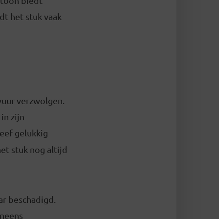
 toon biedt
dt het stuk vaak
vuur verzwolgen.
in zijn
leef gelukkig
t stuk nog altijd
r beschadigd.
eneens