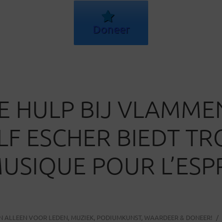
Doneer
E HULP BIJ VLAMME
F ESCHER BIEDT TR
USIQUE POUR L’ESPR
IN
ALLEEN VOOR LEDEN
,
MUZIEK
,
PODIUMKUNST
,
WAARDEER & DONEER!