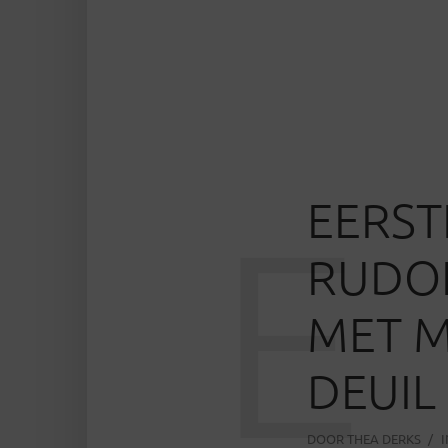
EERST
E
RUDOL
MET M
DEUIL
DOOR
THEA DERKS