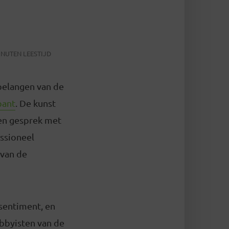
INUTEN LEESTIJD
 belangen van de
bant
. De kunst
een gesprek met
essioneel
 van de
 sentiment, en
lobbyisten van de