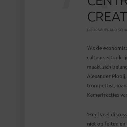
CREATI
DOOR
WIJBRAND SCH
‘Als de economis
cultuursector kri
maakt zich belang
Alexander Plooij,
trompettist, man
Kamerfracties van
‘Heel veel discus
niet op feiten en 