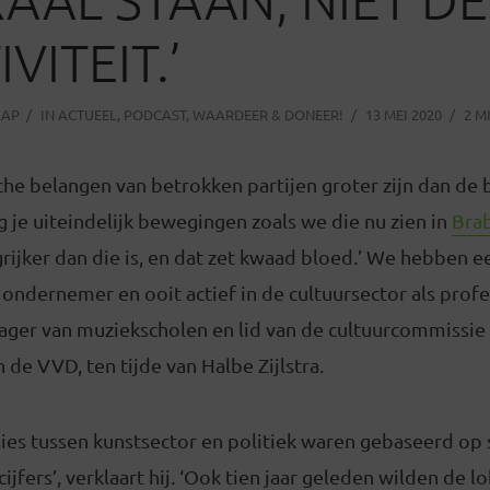
VITEIT.’
AAP
IN
ACTUEEL
,
PODCAST
,
WAARDEER & DONEER!
13 MEI 2020
2 M
che belangen van betrokken partijen groter zijn dan de
jg je uiteindelijk bewegingen zoals we die nu zien in
Bra
rijker dan die is, en dat zet kwaad bloed.’ We hebben 
 ondernemer en ooit actief in de cultuursector als prof
ager van muziekscholen en lid van de cultuurcommissie
 de VVD, ten tijde van Halbe Zijlstra.
sies tussen kunstsector en politiek waren gebaseerd op
cijfers’, verklaart hij. ‘Ook tien jaar geleden wilden de 