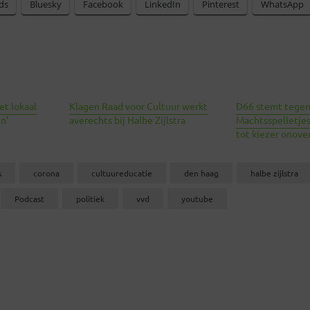
ds
Bluesky
Facebook
LinkedIn
Pinterest
WhatsApp
met lokaal
Klagen Raad voor Cultuur werkt
D66 stemt tegen 
n’
averechts bij Halbe Zijlstra
Machtsspelletje
tot kiezer onove
s
corona
cultuureducatie
den haag
halbe zijlstra
Podcast
politiek
vvd
youtube