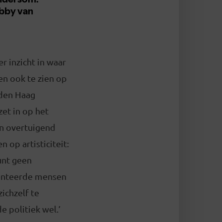
r inzicht in waar
en ook te zien op
 den Haag
zet in op het
en overtuigend
n op artisticiteit:
kunt geen
alenteerde mensen
zichzelf te
e politiek wel.’