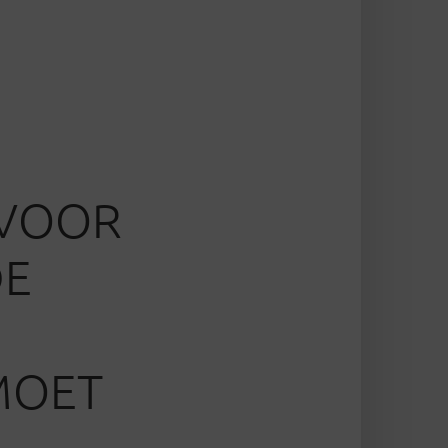
 VOOR
DE
 MOET