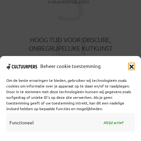
6 MAANDEN GELEDEN
H
HOOG TIJD VOOR OBSCURE,
ONBEGRIJPELIJKE KUTKUNST
6 MAANDEN GELEDEN
Beheer cookie toestemming
Om de beste ervaringen te bieden, gebruiken wij technologieën zoals
cookies om informatie over je apparaat op te slaan en/of te raadplegen.
Door in te stemmen met deze technologieën kunnen wij gegevens zoals
surfgedrag of unieke ID's op deze site verwerken. Als je geen
toestemming geeft of uw toestemming intrekt, kan dit een nadelige
Coöperatief Cultureel Persbureau U.A. | Salzburg 29 |
invloed hebben op bepaalde functies en mogelijkheden.
3524KS Utrecht | KvK: 55573592 |Btw:
NL851769731B01 | Bank: NL92 TRIO 0254 7521 01
Functioneel
Altijd actief