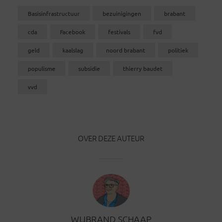
Basisinfrastructuur
bezuinigingen
brabant
cda
Facebook
festivals
fvd
geld
kaalslag
noord brabant
politiek
populisme
subsidie
thierry baudet
vvd
OVER DEZE AUTEUR
WIJBRAND SCHAAP