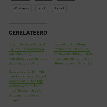
WhatsApp
Print
E-mail
GERELATEERD
Provincie Brabant maakt
Brabants FvD-college
FvD-dreigement alsnog
bezuinigt minstens 25%
waar: halvering
(maar waarschijnlijk 100%)
kunstbudget verkocht als
op cultuur, en heeft het
steun in Corona-tijd
alleen nog over ‘Vrije Tijd’
Gedeputeerde Swinkels
over kansen voor Brabant:
‘Anders dan bij het Rijk,
werken we hier al niet
meer ‘disciplinair’. We
stoppen niet alles in
hokjes.’