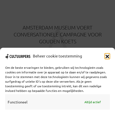
A
AMSTERDAM MUSEUM VOERT
CONVERSATIONELE CAMPAGNE VOOR
GOUDEN KOETS
2 AUGUSTUS 2021
Beheer cookie toestemming
Om de beste ervaringen te bieden, gebruiken wij technologieën zoals
cookies om informatie over je apparaat op te slaan en/of te raadplegen.
Door in te stemmen met deze technologieën kunnen wij gegevens zoals
surfgedrag of unieke ID's op deze site verwerken. Als je geen
toestemming geeft of uw toestemming intrekt, kan dit een nadelige
Coöperatief Cultureel Persbureau U.A. | Salzburg 29 |
invloed hebben op bepaalde functies en mogelijkheden.
3524KS Utrecht | KvK: 55573592 |Btw:
NL851769731B01 | Bank: NL92 TRIO 0254 7521 01
Functioneel
Altijd actief