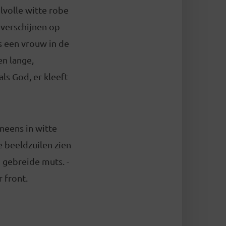
jlvolle witte robe
 verschijnen op
is een vrouw in de
en lange,
ls God, er kleeft
neens in witte
e beeldzuilen zien
gebreide muts. ­-
 front.