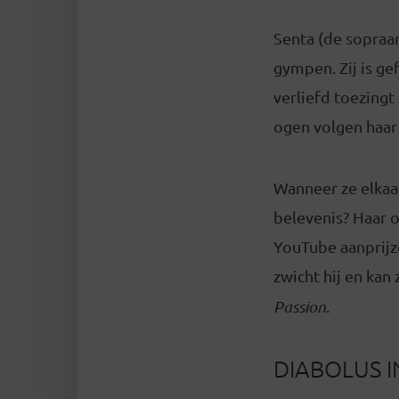
Senta (de sopraan
gympen. Zij is ge
verliefd toezingt
ogen volgen haar 
Wanneer ze elkaar 
belevenis? Haar o
YouTube aanprijze
zwicht hij en kan
Passion
.
DIABOLUS I