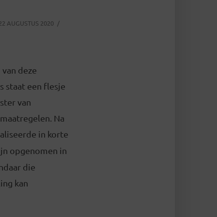
22 AUGUSTUS 2020
d van deze
s staat een flesje
ster van
amaatregelen. Na
aliseerde in korte
 zijn opgenomen in
ndaar die
ing kan