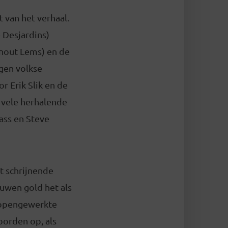
 van het verhaal.
 Desjardins)
rnout Lems) en de
gen volkse
r Erik Slik en de
 vele herhalende
ass en Steve
t schrijnende
euwen gold het als
e opengewerkte
oorden op, als