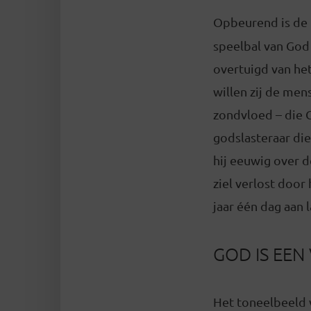
Opbeurend is de
speelbal van God 
overtuigd van he
willen zij de men
zondvloed – die G
godslasteraar die
hij eeuwig over d
ziel verlost door
jaar één dag aan 
GOD IS EE
Het toneelbeeld 