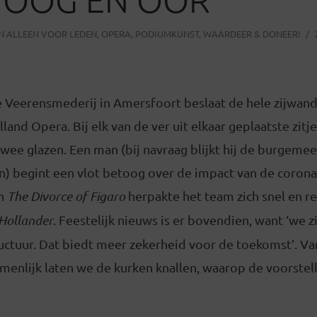
IN
ALLEEN VOOR LEDEN
,
OPERA
,
PODIUMKUNST
,
WAARDEER & DONEER!
e Veerensmederij in Amersfoort beslaat de hele zijwan
land Opera. Bij elk van de ver uit elkaar geplaatste zitje
ee glazen. Een man (bij navraag blijkt hij de burgemee
jn) begint een vlot betoog over de impact van de coron
an
The Divorce of Figaro
herpakte het team zich snel en re
Hollander
. Feestelijk nieuws is er bovendien, want ‘we
ructuur. Dat biedt meer zekerheid voor de toekomst’. Va
enlijk laten we de kurken knallen, waarop de voorstell