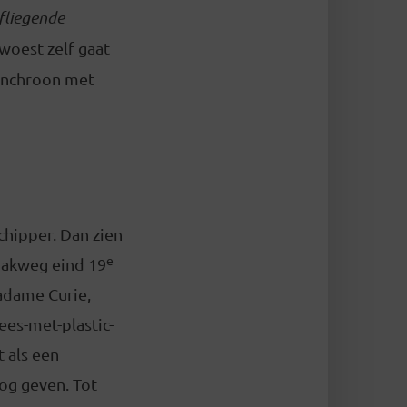
fliegende
 woest zelf gaat
synchroon met
chipper. Dan zien
e
 pakweg eind 19
Madame Curie,
ees-met-plastic-
 als een
og geven. Tot