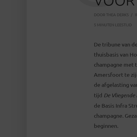
DOOR
THEA DERKS
5 MINUTEN LEESTIJD
De tribune van d
thuisbasis van Hol
champagne met tw
Amersfoort te zi
de afgelasting v
tijd
De Vliegende 
de Basis Infra St
champagne. Gezam
beginnen.