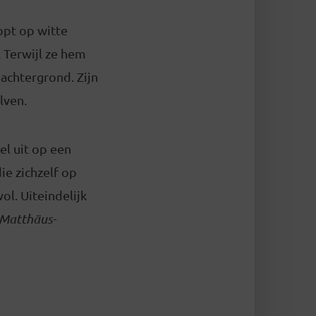
opt op witte
 Terwijl ze hem
 achtergrond. Zijn
lven.
kel uit op een
ie zichzelf op
ol. Uiteindelijk
Matthäus-