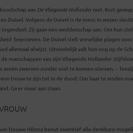
 boodschap van
De Vliegende Hollander
niet. Kort gezeg
en Duivel. Volgens de Duivel is de mens in wezen slecht
t tegendeel. Zij gaan een weddenschap aan. Om hun stel
sheid beproeven. De Duivel stelt vreselijke plagen voor 
od allemaal afwijst. Uiteindelijk valt hun oog op de Sch
 de manschappen van zijn Vliegende Hollander stijfvloek
e zeeën zwerven zonder ooit te kunnen sterven. – Tenzij
 hem trouw te zijn tot in de dood. Om haar te vinden ma
land. Ga er maar aan staan.
N VROUW
van Douwe Hibma benut inventief alle denkbare mogel