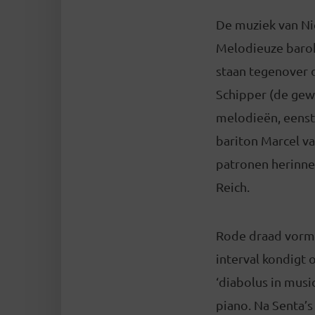
De muziek van Nie
Melodieuze barok
staan tegenover 
Schipper (de gew
melodieën, eenste
bariton Marcel va
patronen herinne
Reich.
Rode draad vorme
interval kondigt 
‘diabolus in mus
piano. Na Senta’s