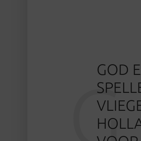
GOD E
G
SPELL
VLIEG
HOLLA
VOOR