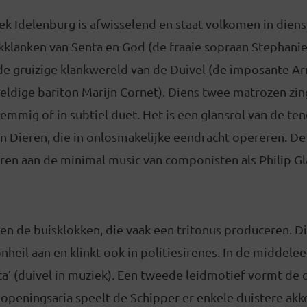
k Idelenburg is afwisselend en staat volkomen in dienst
klanken van Senta en God (de fraaie sopraan Stephanie
de gruizige klankwereld van de Duivel (de imposante A
eldige bariton Marijn Cornet). Diens twee matrozen zin
mmig of in subtiel duet. Het is een glansrol van de teno
n Dieren, die in onlosmakelijke eendracht opereren. De
ren aan de minimal music van componisten als Philip Gl
n de buisklokken, die vaak een tritonus produceren. Di
onheil aan en klinkt ook in politiesirenes. In de middele
ica’ (duivel in muziek). Een tweede leidmotief vormt d
 openingsaria speelt de Schipper er enkele duistere akk