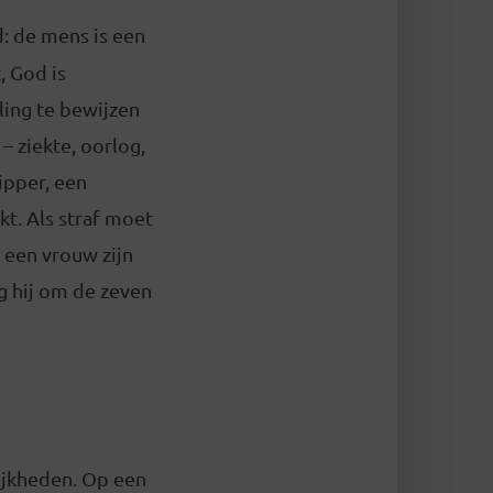
d: de mens is een
, God is
ling te bewijzen
– ziekte, oorlog,
ipper, een
t. Als straf moet
 een vrouw zijn
g hij om de zeven
ijkheden. Op een