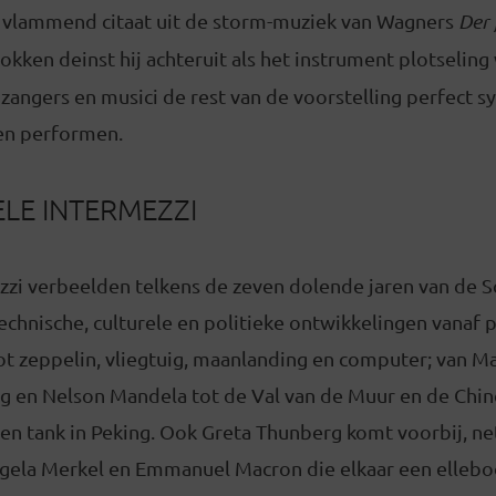
vlammend citaat uit de storm-muziek van Wagners
Der 
rokken deinst hij achteruit als het instrument plotseling
zangers en musici de rest van de voorstelling perfect 
len performen.
LE INTERMEZZI
zzi verbeelden telkens de zeven dolende jaren van de S
echnische, culturele en politieke ontwikkelingen vanaf
tot zeppelin, vliegtuig, maanlanding en computer; van 
ng en Nelson Mandela tot de Val van de Muur en de Chin
en tank in Peking. Ook Greta Thunberg komt voorbij, net
la Merkel en Emmanuel Macron die elkaar een ellebo