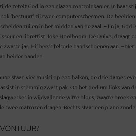
zijde zetelt God in een glazen controlekamer. In haar sti
 rok ‘bestuurt’ zij twee computerschermen. De beelden
escheiden zuilen in het midden van de zaal. – En ja, God 
isseur en librettist Joke Hoolboom. De Duivel draagt e
zwarte jas. Hij heeft felrode handschoenen aan. – Net a
aan beider handen.
bune staan vier musici op een balkon, de drie dames eve
assist in stemmig zwart pak. Op het podium links van d
agwerker in wijdvallende witte bloes, zwarte broek en 
de twee matrozen dragen. Rechts staat een piano zonder
 AVONTUUR?