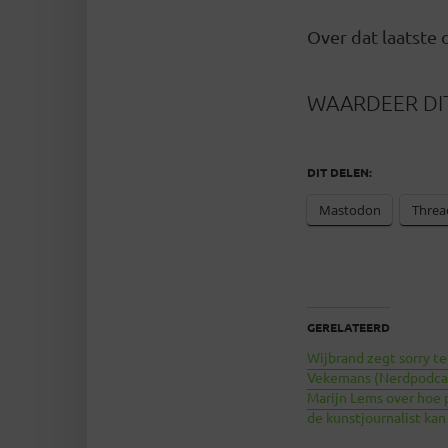
Over dat laatste
WAARDEER DIT
DIT DELEN:
Mastodon
Threa
GERELATEERD
Wijbrand zegt sorry t
Vekemans (Nerdpodca
Marijn Lems over hoe 
de kunstjournalist kan 