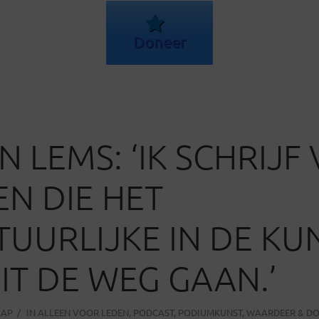
Doneer
N LEMS: ‘IK SCHRIJF
N DIE HET
UURLIJKE IN DE KU
UIT DE WEG GAAN.’
AAP
IN
ALLEEN VOOR LEDEN
,
PODCAST
,
PODIUMKUNST
,
WAARDEER & DO