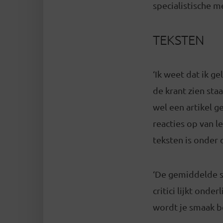
specialistische m
TEKSTEN
‘Ik weet dat ik 
de krant zien sta
wel een artikel 
reacties op van l
teksten is onder d
‘De gemiddelde s
critici lijkt onde
wordt je smaak be