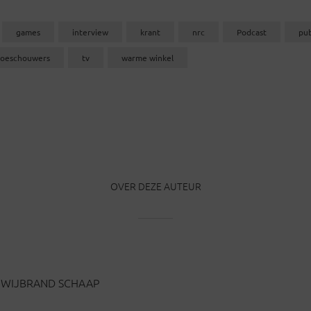
games
interview
krant
nrc
Podcast
pub
toeschouwers
tv
warme winkel
OVER DEZE AUTEUR
WIJBRAND SCHAAP