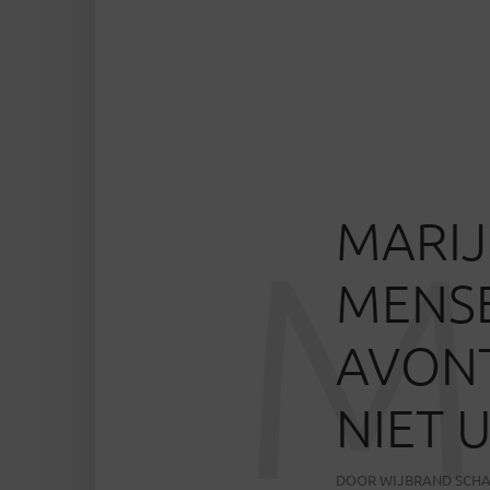
MARIJ
M
MENSE
AVONT
NIET 
DOOR
WIJBRAND SCH