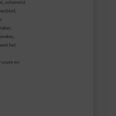
nt, columnist
uwsblad,
e
Maker,
tmaker,
heet het
Fonzie en