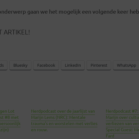
 onderwerp gaan we het mogelijk een volgende keer he
 ARTIKEL!
ds
Bluesky
Facebook
LinkedIn
Pinterest
WhatsApp
egen Lot
Nerdpodcast over de jaarlijst van
Nerdpodcast #7:
st #8 met
Marijn Lems (NRC): Mentale
Marijn over cultu
persoonlijk
trauma’s en worstelen met verlies
verliezen van ve
zijn)
en rouw.
Special Guest: M
Fard