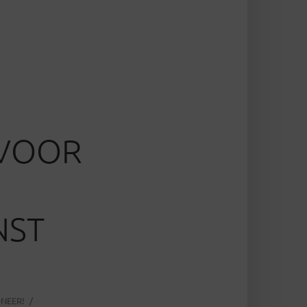
 VOOR
NST
NEER!