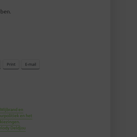
bben.
Print
E-mail
 Wijbrand en
urpolitiek en het
rkiezingen.
elody Deldjou