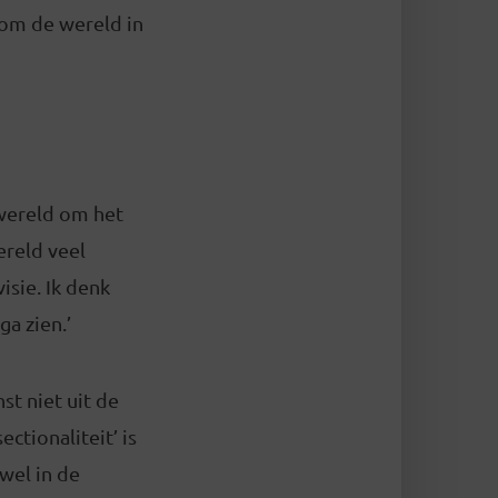
 om de wereld in
 wereld om het
ereld veel
isie. Ik denk
ga zien.’
st niet uit de
ctionaliteit’ is
wel in de