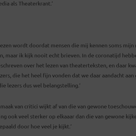
edia als Theaterkrant.’
gelezen wordt doordat mensen die mij kennen soms mijn
an, maar ik kijk nooit echt brieven. In de coronatijd he
geschreven over het lezen van theaterteksten, en daar 
ezers, die het heel fijn vonden dat we daar aandacht aan
ie lezers dus wel belangstelling.’
maak van critici wijkt af van die van gewone toeschouw
rling ook veel sterker op elkaaar dan die van gewone kijk
paald door hoe veel je kijkt.’