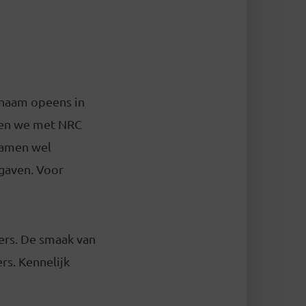
 naam opeens in
bben we met NRC
kwamen wel
 gaven. Voor
ers. De smaak van
ers. Kennelijk