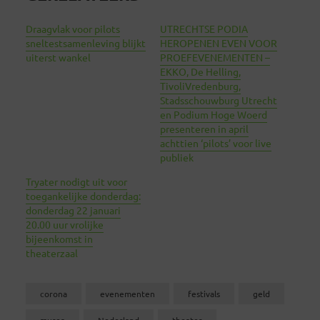
Draagvlak voor pilots
UTRECHTSE PODIA
sneltestsamenleving blijkt
HEROPENEN EVEN VOOR
uiterst wankel
PROEFEVENEMENTEN –
EKKO, De Helling,
TivoliVredenburg,
Stadsschouwburg Utrecht
en Podium Hoge Woerd
presenteren in april
achttien ‘pilots’ voor live
publiek
Tryater nodigt uit voor
toegankelijke donderdag:
donderdag 22 januari
20.00 uur vrolijke
bijeenkomst in
theaterzaal
corona
evenementen
festivals
geld
musea
Nederland
theater