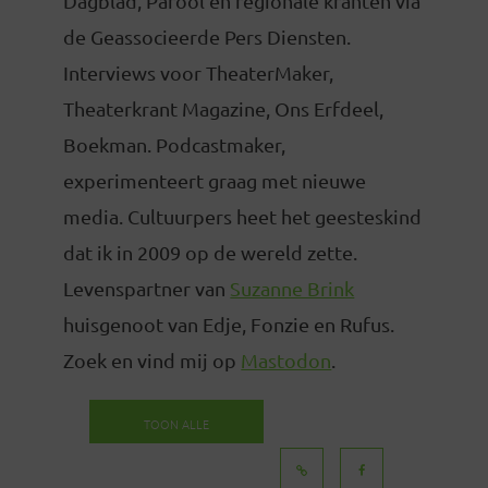
Dagblad, Parool en regionale kranten via
de Geassocieerde Pers Diensten.
Interviews voor TheaterMaker,
Theaterkrant Magazine, Ons Erfdeel,
Boekman. Podcastmaker,
experimenteert graag met nieuwe
media. Cultuurpers heet het geesteskind
dat ik in 2009 op de wereld zette.
Levenspartner van
Suzanne Brink
huisgenoot van Edje, Fonzie en Rufus.
Zoek en vind mij op
Mastodon
.
TOON ALLE
BERICHTEN