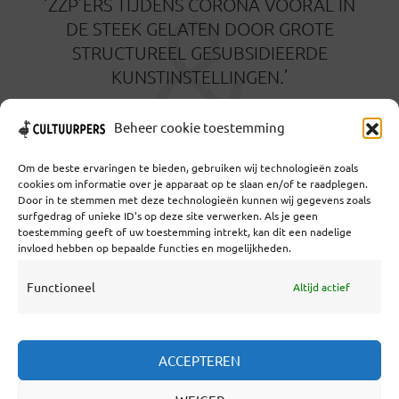
&
‘ZZP’ERS TIJDENS CORONA VOORAL IN
DE STEEK GELATEN DOOR GROTE
STRUCTUREEL GESUBSIDIEERDE
KUNSTINSTELLINGEN.’
23 JUNI 2023
Beheer cookie toestemming
Om de beste ervaringen te bieden, gebruiken wij technologieën zoals
cookies om informatie over je apparaat op te slaan en/of te raadplegen.
Door in te stemmen met deze technologieën kunnen wij gegevens zoals
surfgedrag of unieke ID's op deze site verwerken. Als je geen
toestemming geeft of uw toestemming intrekt, kan dit een nadelige
Coöperatief Cultureel Persbureau U.A. | Salzburg 29 |
invloed hebben op bepaalde functies en mogelijkheden.
3524KS Utrecht | KvK: 55573592 |Btw:
NL851769731B01 | Bank: NL92 TRIO 0254 7521 01
Functioneel
Altijd actief
Samenwerken
ACCEPTEREN
Statuten