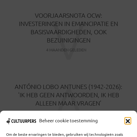
V
VOORJAARSNOTA OCW:
INVESTERINGEN IN EMANCIPATIE EN
BASISVAARDIGHEDEN, OOK
BEZUINIGINGEN
4 MAANDEN GELEDEN
A
ANTÓNIO LOBO ANTUNES (1942-2026):
‘IK HEB GEEN ANTWOORDEN, IK HEB
ALLEEN MAAR VRAGEN’
5 MAANDEN GELEDEN
Beheer cookie toestemming
Om de beste ervaringen te bieden, gebruiken wij technologieën zoals