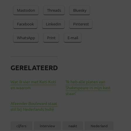
Mastodon
Threads
Bluesky
Facebook
LinkedIn
Pinterest
WhatsApp
Print
E-mail
GERELATEERD
Wat ik vier met Keti Koti
‘Ik heb alle platen van
en waarom
Shakespeare in mijn kast
staan’
Afzender Boulevard staat
stil bij Nederlands Indië
cijfers
interview
naakt
Nederland