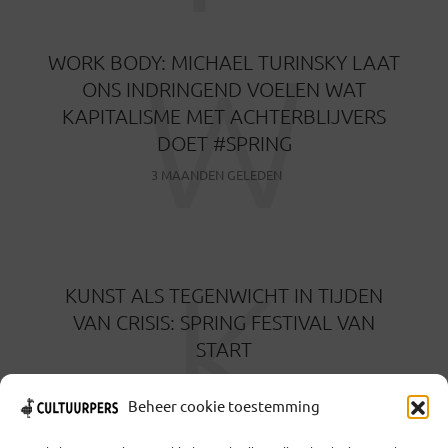
W
WORK BODY: MICHAEL TURINSKY LAAT
ONS INDRINGEND VOELEN WAT
KAPITALISME MET ACHTERBLIJVERS
DOET #SPRING
3 MAANDEN GELEDEN
K
KUNST ALS TEGENWICHT IN TIJDEN
VAN CRISIS: SPRING FESTIVAL VAN
START
3 MAANDEN GELEDEN
Beheer cookie toestemming