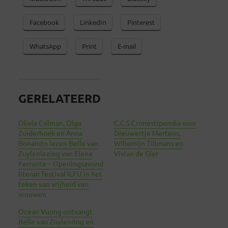
Facebook
LinkedIn
Pinterest
WhatsApp
Print
E-mail
GERELATEERD
Olivia Colman, Olga
C.C.S Cronestipendia voor
Zuiderhoek en Anna
Dieuwertje Mertens,
Bonaiuto lezen Belle van
Willemijn Tillmans en
Zuylenlezing van Elena
Vivian de Gier
Ferrante – Openingsavond
literair festival ILFU in het
teken van vrijheid van
vrouwen
Ocean Vuong ontvangt
Belle van Zuylenring en