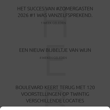
H
HET SUCCES VAN #ZOMERGASTEN
2026 #1 WAS VANZELFSPREKEND.
1 WEEK GELEDEN
E
EEN NIEUW BIJBELTJE VAN WIJN
4 WEKEN GELEDEN
B
BOULEVARD KEERT TERUG MET 120
VOORSTELLINGEN OP TWINTIG
VERSCHILLENDE LOCATIES
1 MAAND GELEDEN