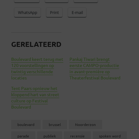
WhatsApp
Print
E-mail
GERELATEERD
Boulevard keert terug met
Pankaj Tiwari brengt
120 voorstellingen op
eerste CAMPO-productie
twintig verschillende
in avant-première op
locaties
Theaterfestival Boulevard
Tent Paars opnieuw het
kloppend hart van street
culture op Festival
Boulevard
boulevard
brussel
Noorderzon
parade
publiek
recensie
spoken word