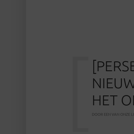
[
[PERS
NIEU
HET O
DOOR
EEN VAN ONZE 