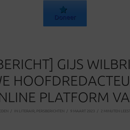
Doneer
BERICHT] GIJS WILBR
WE HOOFDREDACTEU
NLINE PLATFORM VA
LEDEN
IN
LITERAIR
,
PERSBERICHTEN
9 MAART 2023
2 MINUTEN LEES