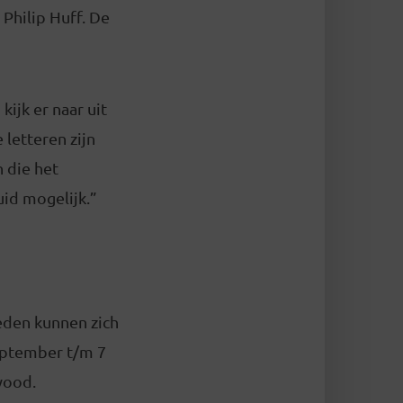
Philip Huff. De
ijk er naar uit
 letteren zijn
 die het
uid mogelijk.”
eden kunnen zich
september t/m 7
wood.