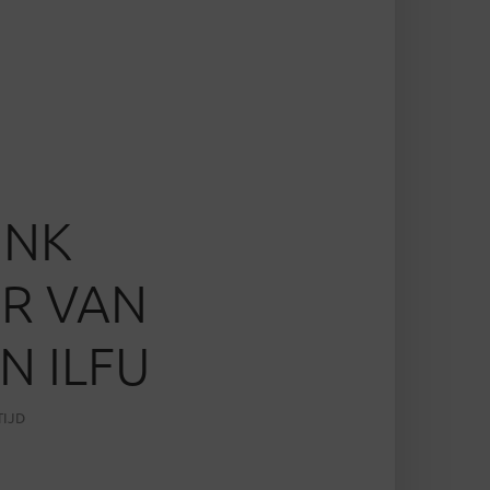
INK
R VAN
N ILFU
TIJD