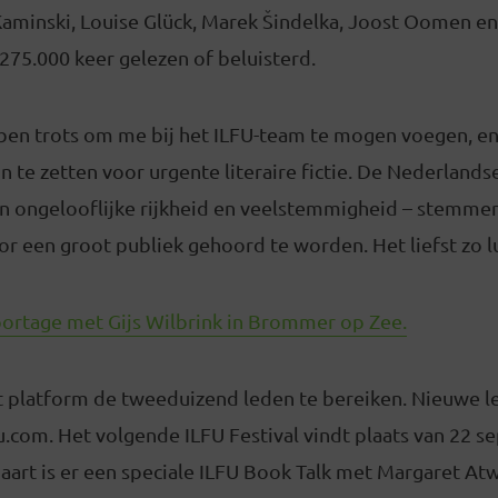
Kaminski, Louise Glück, Marek Šindelka, Joost Oomen en 
275.000 keer gelezen of beluisterd.
k ben trots om me bij het ILFU-team te mogen voegen, en k
n te zetten voor urgente literaire fictie. De Nederlandse
 ongelooflijke rijkheid en veelstemmigheid – stemmen
r een groot publiek gehoord te worden. Het liefst zo l
eportage met Gijs Wilbrink in Brommer op Zee.
et platform de tweeduizend leden te bereiken. Nieuwe l
u.com. Het volgende ILFU Festival vindt plaats van 22 
aart is er een speciale ILFU Book Talk met Margaret At