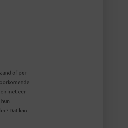
maand of per
 voorkomende
eden met een
 hun
en? Dat kan.