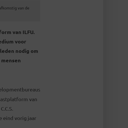
 afkomstig van de
form van ILFU.
medium voor
00 leden nodig om
00 mensen
velopmentbureaus
castplatform van
C.C.S.
ie eind vorig jaar