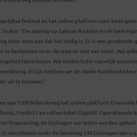
aarlijkse festival en het online platform ruim baan geven
l Stoker: “De aanslag op Salman Rushdie en de bedreigi
g maar eens aan dat het nodig is. Er is een groeiende
ie te herkennen en er de waarde niet van inziet. Wij will
ngeluid laten horen. Wij vinden fictie namelijk essenti
menleving. In Gijs hebben we de ideale hoofdredacte
der uit te bouwen.”
n van 1200 leden kreeg het online platform financiële 
efonds, Fonds21 en cultuurloket DigitAll. Operationele
rne financiering, de bijdragen van leden worden geheel
 Er verschenen sinds de lancering 240 bijdragen van o.