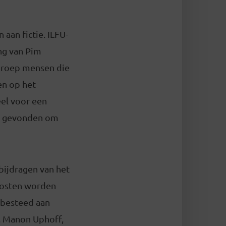
 aan fictie. ILFU-
ng van Pim
 groep mensen die
en op het
eel voor een
ur gevonden om
bijdragen van het
 kosten worden
 besteed aan
a. Manon Uphoff,