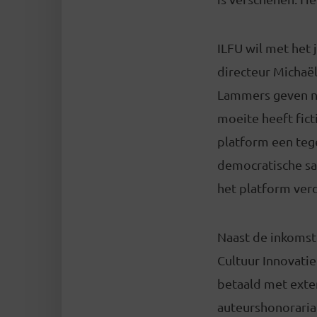
ILFU wil met het j
directeur Michaë
Lammers geven no
moeite heeft fict
platform een tege
democratische sa
het platform ver
Naast de inkomste
Cultuur Innovati
betaald met exte
auteurshonoraria.