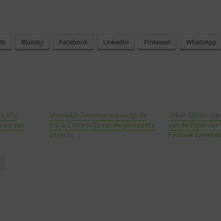
ds
Bluesky
Facebook
LinkedIn
Pinterest
WhatsApp
te Wu
Vrouwkje Tuinman ontvangt de
Johan Gijsen nie
ren van
C.C.S. Croneprijs van de gemeente
van de Raad van 
Utrecht
Festival Tweetak