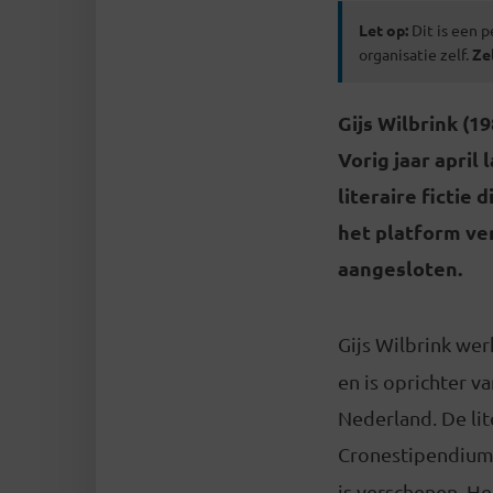
Let op:
Dit is een p
organisatie zelf.
Ze
Gijs Wilbrink (1
Vorig jaar april
literaire fictie
het platform ve
aangesloten.
Gijs Wilbrink wer
en is oprichter v
Nederland. De lit
Cronestipendium 
is verschenen. He