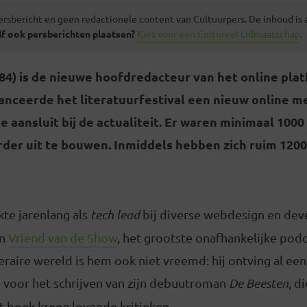
ersbericht en geen redactionele content van Cultuurpers. De inhoud is
lf ook persberichten plaatsen?
Kies voor een Cultureel Lidmaatschap
.
984) is de nieuwe hoofdredacteur van het online plat
 lanceerde het literatuurfestival een nieuw online 
 die aansluit bij de actualiteit. Er waren minimaal 10
rder uit te bouwen. Inmiddels hebben zich ruim 12
kte jarenlang als
tech lead
bij diverse webdesign en de
an
Vriend van de Show
, het grootste onafhankelijke pod
eraire wereld is hem ook niet vreemd: hij ontving al een 
voor het schrijven van zijn debuutroman
De Beesten
, d
t boek kreeg lovende kritieken.