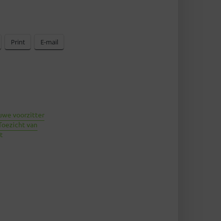
Print
E-mail
uwe voorzitter
Toezicht van
t