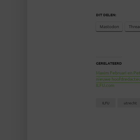
DIT DELEN:
Mastodon
Threa
GERELATEERD
Maxim Februari en Pe
nieuwe hoofdredacteu
ILFU.com
ILFU
utrecht