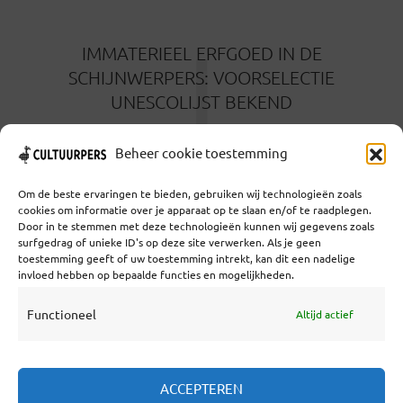
I
IMMATERIEEL ERFGOED IN DE
SCHIJNWERPERS: VOORSELECTIE
UNESCOLIJST BEKEND
5 MAANDEN GELEDEN
Beheer cookie toestemming
Om de beste ervaringen te bieden, gebruiken wij technologieën zoals
cookies om informatie over je apparaat op te slaan en/of te raadplegen.
Door in te stemmen met deze technologieën kunnen wij gegevens zoals
surfgedrag of unieke ID's op deze site verwerken. Als je geen
toestemming geeft of uw toestemming intrekt, kan dit een nadelige
Coöperatief Cultureel Persbureau U.A. | Salzburg 29 |
invloed hebben op bepaalde functies en mogelijkheden.
3524KS Utrecht | KvK: 55573592 |Btw:
NL851769731B01 | Bank: NL92 TRIO 0254 7521 01
Functioneel
Altijd actief
Samenwerken
ACCEPTEREN
Statuten