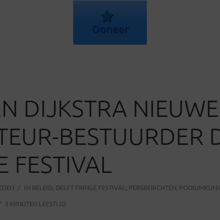
Doneer
N DIJKSTRA NIEUWE
TEUR-BESTUURDER 
E FESTIVAL
LEDEN
IN
BELEID
,
DELFT FRINGE FESTIVAL
,
PERSBERICHTEN
,
PODIUMKUNS
3 MINUTEN LEESTIJD