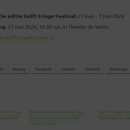
5e editie Delft Fringe Festival:
27 mei – 7 juni 2026
ing
: 27 mei 2026, 19.30 uur, in Theater de Veste.
.delftfringefestival.nl
ds
Bluesky
Facebook
LinkedIn
Pinterest
WhatsApp
Delft Fringe
Beleef de wereld door de ogen
Delft Fringe Fes
ag gestart!
van nieuwe makers op Delft
feestelijk van sta
Fringe Festival