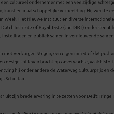
is een cultureel ondernemer met een veelzijdige achter
gn, kunst en maatschappelijke verbeelding. Hij werkte e
n Week, Het Nieuwe Instituut en diverse internationale
 Dutch Institute of Royal Taste (the DIRT) ondersteunt h
s, instellingen en publiek samen in vernieuwende same
on met Verborgen Stegen, een eigen initiatief dat podi
n design tot leven bracht op onverwachte, vaak historis
ontving hij onder andere de Waterweg Cultuurprijs en d
js Schiedam.
aar uit zijn brede ervaring in te zetten voor Delft Fringe 
e eer om leiding te mogen geven aan een festival dat zov