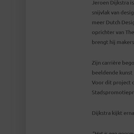
Jeroen Dijkstra 
snijvlak van desi
meer Dutch Desig
oprichter van The
brengt hij maker
Zijn carrière beg
beeldende kunst e
Voor dit project 
Stadspromotiepri
Dijkstra kijkt ern
“Het is een enorm