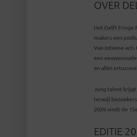
OVER DEL
Het Delft Fringe F
makers een podium
Van intieme acts
een eeuwenoude m
en alles ertusseni
Jong talent krijg
terwijl bezoeker
2026 vindt de 15e 
EDITIE 20