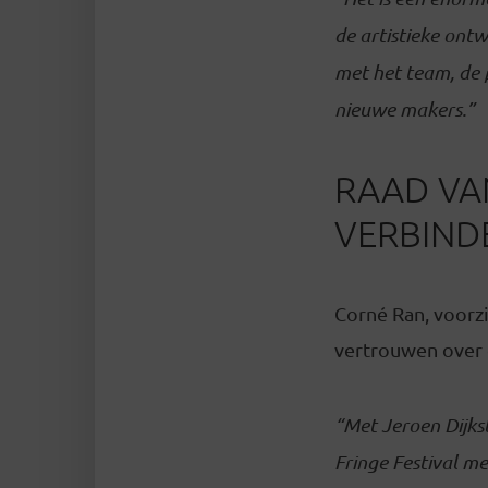
de artistieke ontw
met het team, de 
nieuwe makers.”
RAAD VAN
VERBIND
Corné Ran, voorzi
vertrouwen over
“Met Jeroen Dijkst
Fringe Festival me