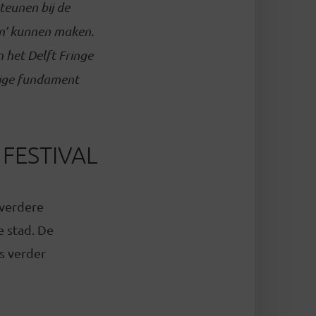
teunen bij de
en’ kunnen maken.
 het Delft Fringe
evige fundament
 FESTIVAL
 verdere
 stad. De
rs verder