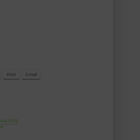
Print
E-mail
tival 2026
rt