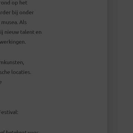
grond op het
erder bij onder
 musea. Als
ij nieuw talent en
nwerkingen.
umkunsten,
che locaties.
e
Festival:
eel betekent voor