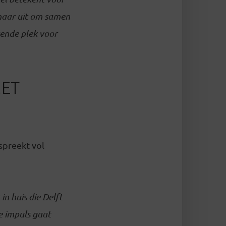
rnaar uit om samen
rende plek voor
MET
 spreekt vol
in huis die Delft
we impuls gaat