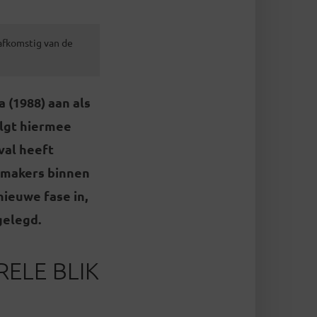
 afkomstig van de
 (1988) aan als
olgt hiermee
val heeft
 makers binnen
nieuwe fase in,
gelegd.
RELE BLIK