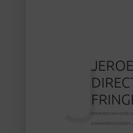
J
JEROE
DIREC
FRING
DOOR
EEN VAN ONZE 
8 MAANDEN GELEDEN