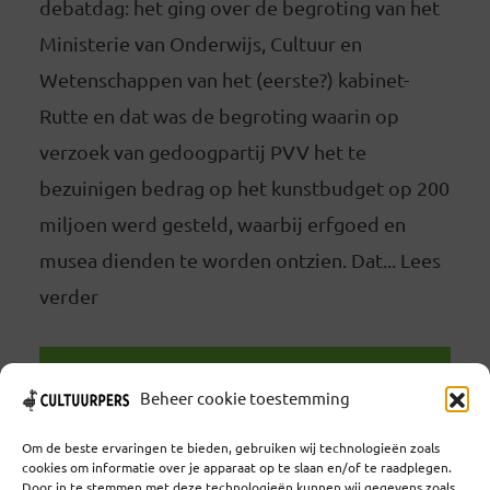
debatdag: het ging over de begroting van het
Ministerie van Onderwijs, Cultuur en
Wetenschappen van het (eerste?) kabinet-
Rutte en dat was de begroting waarin op
verzoek van gedoogpartij PVV het te
bezuinigen bedrag op het kunstbudget op 200
miljoen werd gesteld, waarbij erfgoed en
musea dienden te worden ontzien. Dat... Lees
verder
LEES VERDER
Beheer cookie toestemming
Om de beste ervaringen te bieden, gebruiken wij technologieën zoals
cookies om informatie over je apparaat op te slaan en/of te raadplegen.
Door in te stemmen met deze technologieën kunnen wij gegevens zoals