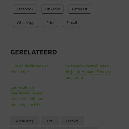
Facebook
LinkedIn
Pinterest
WhatsApp
Print
E-mail
GERELATEERD
Lulu en de kleren van
De zeven voorstellingen
Kentridge
die je dit Holland Festival
moet zien
Een vitale en
deerniswekkende
processie: William
Kentridge in EYE
Alban Berg
EYE
Festival