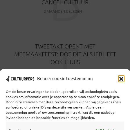
B
CANCEL CULTUUR
2 MAANDEN GELEDEN
T
TWEETAKT OPENT MET
MEEMAAKFEEST: DOE DIT ALSJEBLIEFT
OOK THUIS
2 MAANDEN GELEDEN
Beheer cookie toestemming
Om de beste ervaringen te bieden, gebruiken wij technologieën zoals
cookies om informatie over je apparaat op te slaan en/of te raadplegen.
Door in te stemmen met deze technologieën kunnen wij gegevens zoals
surfgedrag of unieke ID's op deze site verwerken. Als je geen
toestemming geeft of uw toestemming intrekt, kan dit een nadelige
Coöperatief Cultureel Persbureau U.A. | Salzburg 29 |
invloed hebben op bepaalde functies en mogelijkheden.
3524KS Utrecht | KvK: 55573592 |Btw:
NL851769731B01 | Bank: NL92 TRIO 0254 7521 01