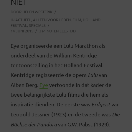
NIET
DOOR
HELEN WESTERIK
IN
ACTUEEL
,
ALLEEN VOOR LEDEN
,
FILM
,
HOLLAND
FESTIVAL
,
SPECIALS
14 JUNI 2015
3 MINUTEN LEESTIJD
Eye organiseerde een Lulu Marathon als
onderdeel van de William Kentridge-
tentoonstelling in het Holland Festival.
Kentridge regisseerde de opera
Lulu
van
Alban Berg.
Eye
vertoonde in dat kader de
twee belangrijkste Lulu-films die hem als
inspiratie dienden. De eerste was
Erdgeist
van
Leopold Jessner (1923) en de tweede was
Die
Büchse der Pandora
van G.W. Pabst (1929).