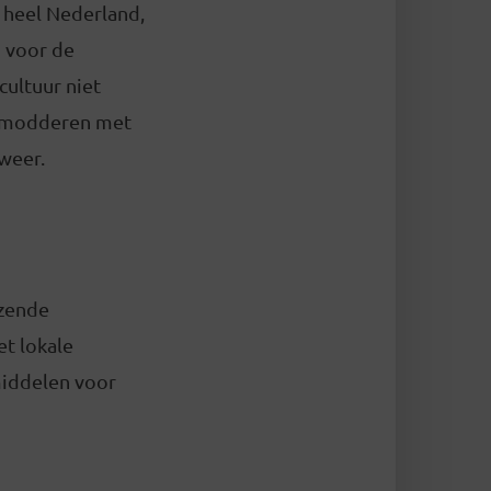
 heel Nederland,
d voor de
ultuur niet
ormodderen met
 weer.
izende
t lokale
middelen voor