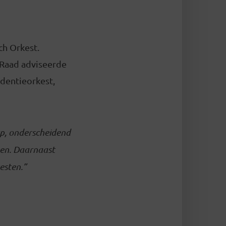
ch Orkest.
 Raad adviseerde
identieorkest,
rp, onderscheidend
pen. Daarnaast
esten.”