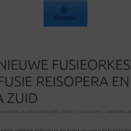
Doneer
NIEUWE FUSIEORKES
FUSIE REISOPERA EN
 ZUID
IN
ACTUEEL
,
ALLEEN VOOR LEDEN
,
OPERA
8 JUNI 2015
4 MINUTEN LE
teert achttien miljoen in de kunst en een symfonieork