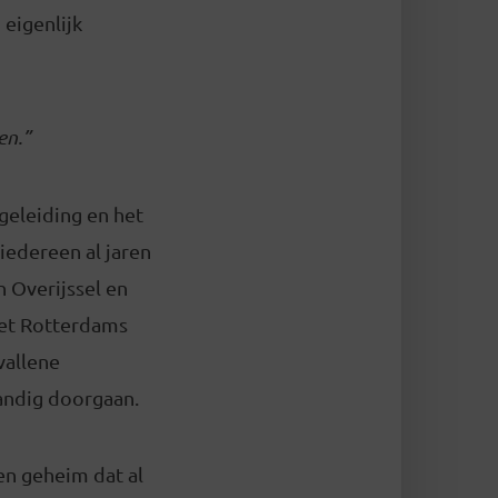
 eigenlijk
en.”
geleiding en het
iedereen al jaren
 Overijssel en
het Rotterdams
vallene
andig doorgaan.
en geheim dat al