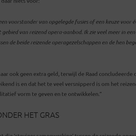
 daar niets voor:
een voorstander van opgelegde fusies of een keuze voor 
t gebied van reizend opera-aanbod. Ik zie veel meer in een
sen de beide reizende operagezelschappen en de hen beg
aar ook geen extra geld, terwijl de Raad concludeerde 
ikend is en dat het te veel versnipperd is om het reiz
itatief vorm te geven en te ontwikkelen.”
ONDER HET GRAS
t die ‘steviger samenwerking’ tussen de reizende ope