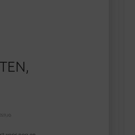
TEN,
ESTIJD
est voor pop en