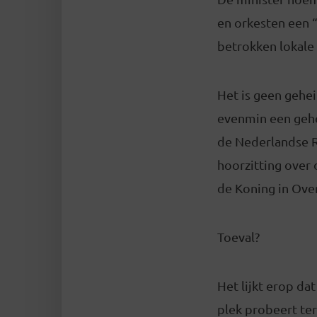
en orkesten een “
betrokken lokale 
Het is geen gehe
evenmin een gehe
de Nederlandse R
hoorzitting over 
de Koning in Over
Toeval?
Het lijkt erop da
plek probeert ter