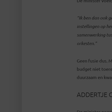
De minister voelt
“Ik ben dan ook g
instellingen op he
samenwerking tus
orkesten.”
Geen fusie dus. M
budget niet toere
duurzaam en kwal
ADDERTJE 
De minister noem