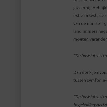
jazz erbij. Het lij
extra orkest, sta
van de minister g
land immers negen
moeten verandere
“De basisinfrastru
Dan denk je even
tussen symfonie-o
“De basisinfrastr
begeleidingsactivi