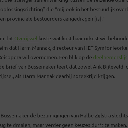
oplossingsrichting” die “mij ook in het bestuurlijk ove
en provinciale bestuurders aangedragen [is].”
im dat
Overijssel
koste wat kost haar orkest wil behoude
im dat Harm Mannak, directeur van HET Symfonieorke
eisopera wil overnemen. Een blik op de
deelnemerslij
de brief van Bussemaker leert dat zowel Ank Bijleveld,
ijssel, als Harm Mannak daarbij spreektijd krijgen.
t Bussemaker de bezuinigingen van Halbe Zijlstra slecht
ug te draaien, maar verder geen keuzes durft te maken. 