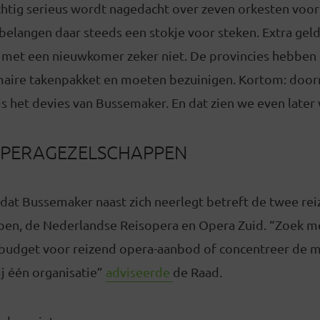
chtig serieus wordt nagedacht over zeven orkesten voor
belangen daar steeds een stokje voor steken. Extra gel
 met een nieuwkomer zeker niet. De provincies hebben c
imaire takenpakket en moeten bezuinigen. Kortom: do
is het devies van Bussemaker. En dat zien we even later
OPERAGEZELSCHAPPEN
 dat Bussemaker naast zich neerlegt betreft de twee re
en, de Nederlandse Reisopera en Opera Zuid. “Zoek me
budget voor reizend opera-aanbod of concentreer de 
j één organisatie”
adviseerde
de Raad.