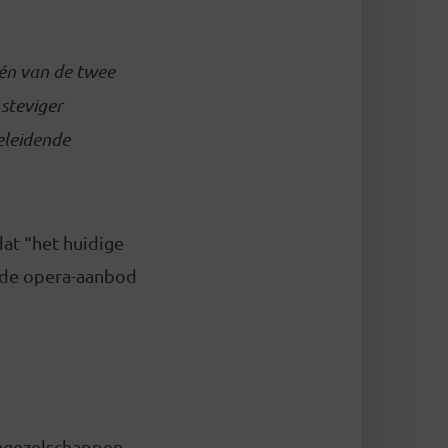
één van de twee
 steviger
eleidende
dat “het huidige
ende opera-aanbod
ragezelschappen