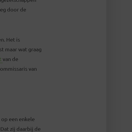
rleg door de
n. Het is
st maar wat graag
st
van de
 commissaris van
s op een enkele
Dat zij daarbij de