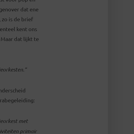
egenover dat ene
zo is de brief
enteel kent ons
Maar dat lijkt te
eorkesten.”
onderscheid
erabegeleiding:
ieorkest met
viteiten primair