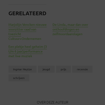
GERELATEERD
Marjolijn Vencken nieuwe
De Linda., maar dan over
voorzitter raad van
onthoofdingen en
toezicht
zelfmoordaanslagen
Cultuur+Ondernemen
Een plekje heel geheim (3
t/m 6 jaar)performance
met live muziek
Ingmar Heytze
jeugd
prijs
recensie
schrijven
OVER DEZE AUTEUR