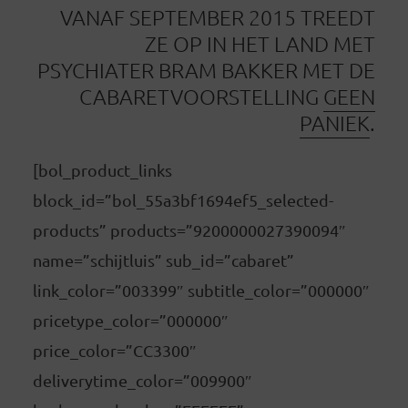
VANAF SEPTEMBER 2015 TREEDT
ZE OP IN HET LAND MET
PSYCHIATER BRAM BAKKER MET DE
CABARETVOORSTELLING
GEEN
PANIEK
.
[bol_product_links
block_id=”bol_55a3bf1694ef5_selected-
products” products=”9200000027390094″
name=”schijtluis” sub_id=”cabaret”
link_color=”003399″ subtitle_color=”000000″
pricetype_color=”000000″
price_color=”CC3300″
deliverytime_color=”009900″