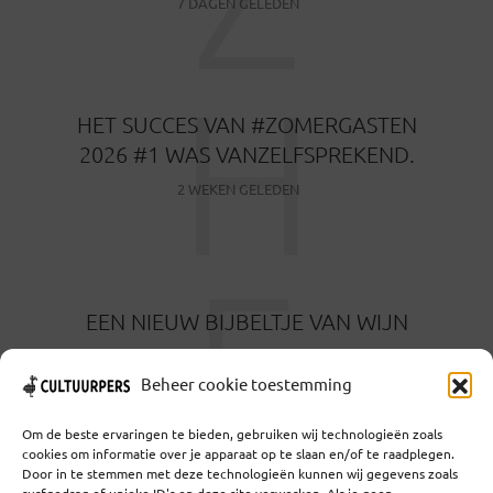
7 DAGEN GELEDEN
H
HET SUCCES VAN #ZOMERGASTEN
2026 #1 WAS VANZELFSPREKEND.
2 WEKEN GELEDEN
E
EEN NIEUW BIJBELTJE VAN WIJN
1 MAAND GELEDEN
Beheer cookie toestemming
Om de beste ervaringen te bieden, gebruiken wij technologieën zoals
cookies om informatie over je apparaat op te slaan en/of te raadplegen.
Door in te stemmen met deze technologieën kunnen wij gegevens zoals