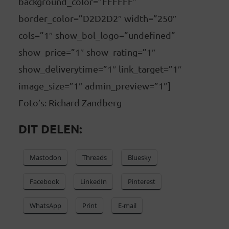
background_color=”FFFFFF”
border_color=”D2D2D2″ width=”250″
cols=”1″ show_bol_logo=”undefined”
show_price=”1″ show_rating=”1″
show_deliverytime=”1″ link_target=”1″
image_size=”1″ admin_preview=”1″]
Foto’s: Richard Zandberg
DIT DELEN:
Mastodon
Threads
Bluesky
Facebook
LinkedIn
Pinterest
WhatsApp
Print
E-mail