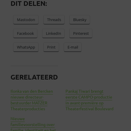
DIT DELEN:
Mastodon
Threads
Bluesky
Facebook
LinkedIn
Pinterest
WhatsApp
Print
E-mail
GERELATEERD
Ilonka van den Bercken
Pankaj Tiwari brengt
nieuwe directeur-
eerste CAMPO-productie
bestuurder MATZER
in avant-première op
Theaterproducties
Theaterfestival Boulevard
Nieuwe
familievoorstelling over
familie, identiteit en het