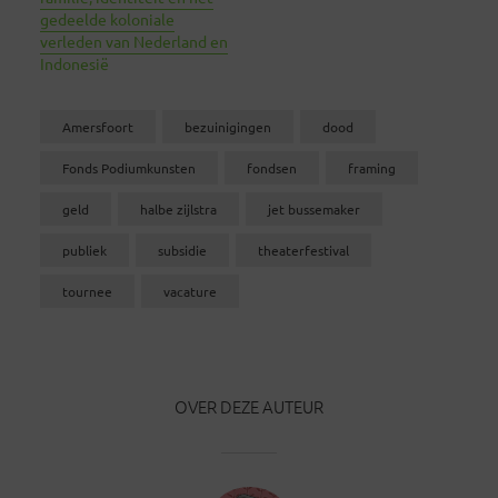
gedeelde koloniale
verleden van Nederland en
Indonesië
Amersfoort
bezuinigingen
dood
Fonds Podiumkunsten
fondsen
framing
geld
halbe zijlstra
jet bussemaker
publiek
subsidie
theaterfestival
tournee
vacature
OVER DEZE AUTEUR