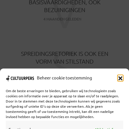
V
BASISVAARDIGHEDEN, OOK
BEZUINIGINGEN
4 MAANDEN GELEDEN
S
SPREIDINGSRETORIEK IS OOK EEN
VORM VAN STILSTAND
6 MAANDEN GELEDEN
Beheer cookie toestemming
Om de beste ervaringen te bieden, gebruiken wij technologieën zoals
cookies om informatie over je apparaat op te slaan en/of te raadplegen.
Door in te stemmen met deze technologieën kunnen wij gegevens zoals
surfgedrag of unieke ID's op deze site verwerken. Als je geen
toestemming geeft of uw toestemming intrekt, kan dit een nadelige
Coöperatief Cultureel Persbureau U.A. | Salzburg 29 |
invloed hebben op bepaalde functies en mogelijkheden.
3524KS Utrecht | KvK: 55573592 |Btw:
NL851769731B01 | Bank: NL92 TRIO 0254 7521 01