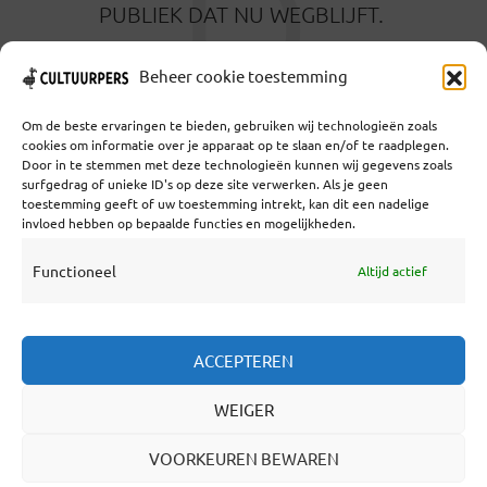
D
PUBLIEK DAT NU WEGBLIJFT.
1 JUNI 2022
Beheer cookie toestemming
Om de beste ervaringen te bieden, gebruiken wij technologieën zoals
cookies om informatie over je apparaat op te slaan en/of te raadplegen.
Door in te stemmen met deze technologieën kunnen wij gegevens zoals
surfgedrag of unieke ID's op deze site verwerken. Als je geen
toestemming geeft of uw toestemming intrekt, kan dit een nadelige
Coöperatief Cultureel Persbureau U.A. | Salzburg 29 |
invloed hebben op bepaalde functies en mogelijkheden.
3524KS Utrecht | KvK: 55573592 |Btw:
NL851769731B01 | Bank: NL92 TRIO 0254 7521 01
Functioneel
Altijd actief
Samenwerken
ACCEPTEREN
Statuten
WEIGER
Redactiestatuut
Over Ons
VOORKEUREN BEWAREN