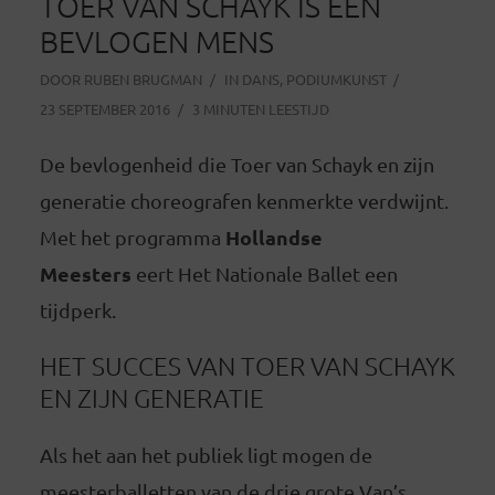
TOER VAN SCHAYK IS EEN
BEVLOGEN MENS
DOOR
RUBEN BRUGMAN
IN
DANS
,
PODIUMKUNST
23 SEPTEMBER 2016
3 MINUTEN LEESTIJD
De bevlogenheid die Toer van Schayk en zijn
generatie choreografen kenmerkte verdwijnt.
Hollandse
Met het programma
Meesters
eert Het Nationale Ballet een
tijdperk.
HET SUCCES VAN TOER VAN SCHAYK
EN ZIJN GENERATIE
Als het aan het publiek ligt mogen de
meesterballetten van de drie grote Van’s