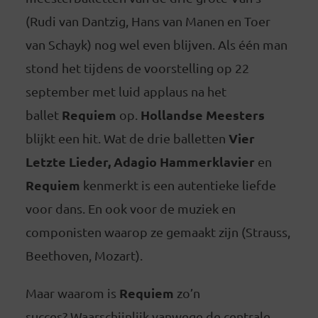
(Rudi van Dantzig, Hans van Manen en Toer
van Schayk) nog wel even blijven. Als één man
stond het tijdens de voorstelling op 22
september met luid applaus na het
Requiem
Hollandse Meesters
ballet
op.
Vier
blijkt een hit. Wat de drie balletten
Letzte Lieder, Adagio Hammerklavier
en
Requiem
kenmerkt is een autentieke liefde
voor dans. En ook voor de muziek en
componisten waarop ze gemaakt zijn (Strauss,
Beethoven, Mozart).
Requiem
Maar waarom is
zo’n
succes? Waarschijnlijk vanwege de centrale